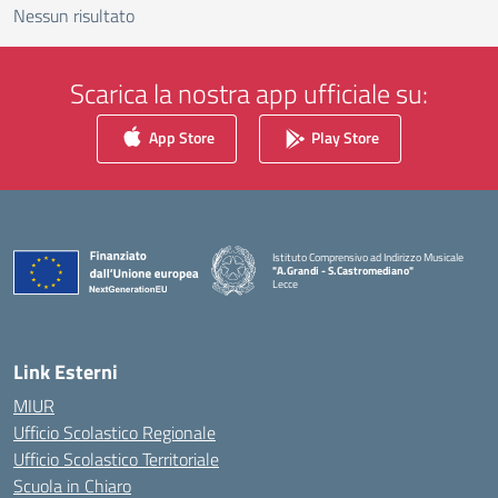
Nessun risultato
Scarica la nostra app ufficiale su:
App Store
Play Store
Istituto Comprensivo ad Indirizzo Musicale
"A.Grandi - S.Castromediano"
Lecce
— Visita la pagina iniziale della scuola
Link Esterni
MIUR
Ufficio Scolastico Regionale
Ufficio Scolastico Territoriale
Scuola in Chiaro