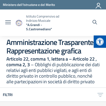
Vai ai contenuti
Vai al menu di navigazione
Vai al footer
Ministero dell'Istruzione e del Merito
Istituto Comprensivo ad
Indirizzo Musicale
"A.Grandi -
S.Castromediano"
Apr
Amministrazione Trasparente:
Rappresentazione grafica
Articolo 22, comma 1, lettera a – Articolo 22 ,
comma 2, 3
– Obblighi di pubblicazione dei dati
relativi agli enti pubblici vigilati, e agli enti di
diritto privato in controllo pubblico, nonché
alle partecipazioni in società di diritto privato
FILTRI