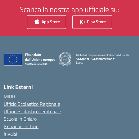
Scarica la nostra app ufficiale su:
App Store
Play Store
Istituto Comprensivo ad Indirizzo Musicale
"A.Grandi - S.Castromediano"
Lecce
— Visita la pagina iniziale della scuola
Link Esterni
MIUR
Ufficio Scolastico Regionale
Ufficio Scolastico Territoriale
Scuola in Chiaro
Iscrizioni On Line
Invalsi