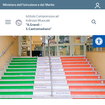
Vai ai contenuti
Vai al menu di navigazione
Vai al footer
Ministero dell'Istruzione e del Merito
Istituto Comprensivo ad
Indirizzo Musicale
"A.Grandi -
S.Castromediano"
Apr