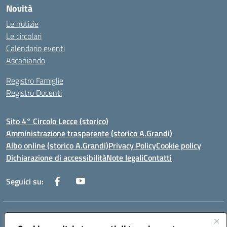
Novità
Le notizie
Le circolari
Calendario eventi
Ascaniando
Registro Famiglie
Registro Docenti
Sito 4° Circolo Lecce (storico)
Amministrazione trasparente (storico A.Grandi)
Albo online (storico A.Grandi)
Privacy Policy
Cookie policy
Dichiarazione di accessibilità
Note legali
Contatti
Seguici su:
Indirizzo:
Via Francesco Patitari 2 - Lecce