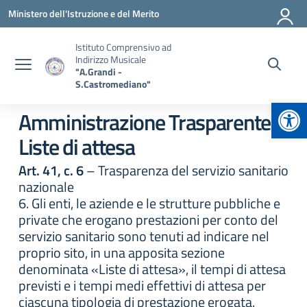
Vai ai contenuti
Vai al menu di navigazione
Vai al footer
Ministero dell'Istruzione e del Merito
Istituto Comprensivo ad
Indirizzo Musicale
"A.Grandi -
S.Castromediano"
Apr
Amministrazione Trasparente:
Liste di attesa
Art. 41, c. 6
– Trasparenza del servizio sanitario
nazionale
6. Gli enti, le aziende e le strutture pubbliche e
private che erogano prestazioni per conto del
servizio sanitario sono tenuti ad indicare nel
proprio sito, in una apposita sezione
denominata «Liste di attesa», il tempi di attesa
previsti e i tempi medi effettivi di attesa per
ciascuna tipologia di prestazione erogata.