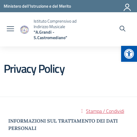
Vai ai contenuti
Vai al menu di navigazione
Vai al footer
Ministero dell'Istruzione e del Merito
Istituto Comprensivo ad
Indirizzo Musicale
"A.Grandi -
S.Castromediano"
Apr
Privacy Policy
Stampa / Condividi
INFORMAZIONI SUL TRATTAMENTO DEI DATI
PERSONALI