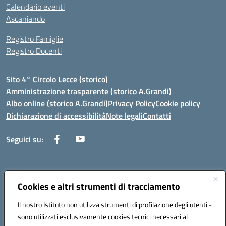
Calendario eventi
Ascaniando
Registro Famiglie
Registro Docenti
Sito 4° Circolo Lecce (storico)
Amministrazione trasparente (storico A.Grandi)
Albo online (storico A.Grandi)
Privacy Policy
Cookie policy
Dichiarazione di accessibilità
Note legali
Contatti
Seguici su:
Indirizzo:
Via Francesco Patitari 2 - Lecce
Centralino:
Cookies e altri strumenti di tracciamento
0832/346889
Email:
leic8av008@istruzione.it
Posta elettronica certificata (PEC):
leic8av008@pec.istruzione.it
Il nostro Istituto non utilizza strumenti di profilazione degli utenti -
Codice fiscale: 93173040754
sono utilizzati esclusivamente cookies tecnici necessari al
Codice meccanografico:
LEIC8AV008