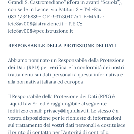
Grandi S. Castromediano
”
(d’ora in avanti “Scuola”),
con sede in Lecce, via Patitari 2 – Tel.-Fax
0832/346889
– C.F.:
93173040754
E-MAIL:
:
leic8av008@istruzione.it
– P.E.C:
:
leic8av008@pec.istruzione.it
RESPONSABILE DELLA PROTEZIONE DEI DATI
Abbiamo nominato un Responsabile della Protezione
dei Dati (RPD) per verificare la conformità dei nostri
trattamenti sui dati personali a questa informativa e
alla normativa italiana ed europea
Il Responsabile della Protezione dei Dati (RPD) è
LiquidLaw Srl ed è raggiungibile al seguente
indirizzo email: privacy@liquidlaw.it. Lo stesso è a
vostra disposizione per le richieste di informazioni
sul trattamento dei vostri dati personali e costituisce
il punto di contatto per l’Autorità di controllo.