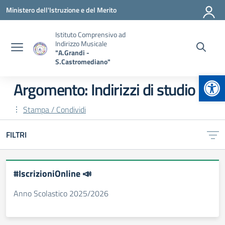
Vai ai contenuti
Vai al menu di navigazione
Vai al footer
Ministero dell'Istruzione e del Merito
Istituto Comprensivo ad
Indirizzo Musicale
"A.Grandi -
S.Castromediano"
Apr
Argomento: Indirizzi di studio
Stampa / Condividi
FILTRI
#IscrizioniOnline 📣
Anno Scolastico 2025/2026