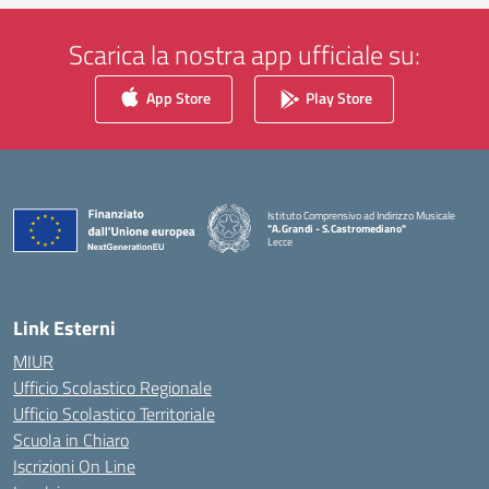
Scarica la nostra app ufficiale su:
App Store
Play Store
Istituto Comprensivo ad Indirizzo Musicale
"A.Grandi - S.Castromediano"
Lecce
— Visita la pagina iniziale della scuola
Link Esterni
MIUR
Ufficio Scolastico Regionale
Ufficio Scolastico Territoriale
Scuola in Chiaro
Iscrizioni On Line