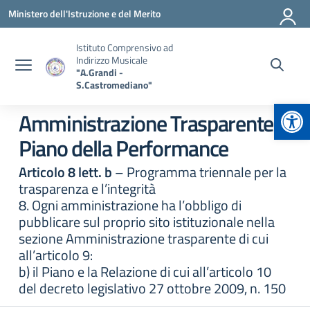
Vai ai contenuti
Vai al menu di navigazione
Vai al footer
Ministero dell'Istruzione e del Merito
Istituto Comprensivo ad
Indirizzo Musicale
"A.Grandi -
S.Castromediano"
Apr
Amministrazione Trasparente:
Piano della Performance
Articolo 8 lett. b
– Programma triennale per la
trasparenza e l’integrità
8. Ogni amministrazione ha l’obbligo di
pubblicare sul proprio sito istituzionale nella
sezione Amministrazione trasparente di cui
all’articolo 9:
b) il Piano e la Relazione di cui all’articolo 10
del decreto legislativo 27 ottobre 2009, n. 150