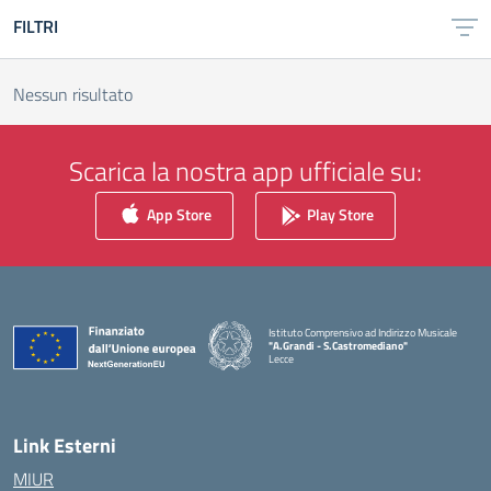
FILTRI
Nessun risultato
Scarica la nostra app ufficiale su:
App Store
Play Store
Istituto Comprensivo ad Indirizzo Musicale
"A.Grandi - S.Castromediano"
Lecce
— Visita la pagina iniziale della scuola
Link Esterni
MIUR