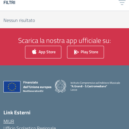
FILTRI
Nessun risultato
Scarica la nostra app ufficiale su:
App Store
Play Store
Istituto Comprensivo ad Indirizzo Musicale
"A.Grandi - S.Castromediano"
Lecce
— Visita la pagina iniziale della scuola
Link Esterni
MIUR
Ufficio Scolastico Regionale