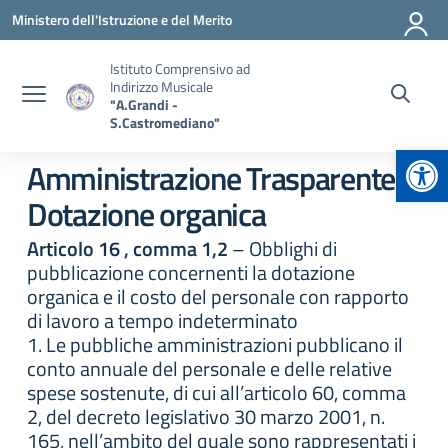
Vai ai contenuti
Vai al menu di navigazione
Vai al footer
Ministero dell'Istruzione e del Merito
Istituto Comprensivo ad
Indirizzo Musicale
"A.Grandi -
S.Castromediano"
Apr
Amministrazione Trasparente:
Dotazione organica
Articolo 16 , comma 1,2
– Obblighi di
pubblicazione concernenti la dotazione
organica e il costo del personale con rapporto
di lavoro a tempo indeterminato
1. Le pubbliche amministrazioni pubblicano il
conto annuale del personale e delle relative
spese sostenute, di cui all’articolo 60, comma
2, del decreto legislativo 30 marzo 2001, n.
165, nell’ambito del quale sono rappresentati i