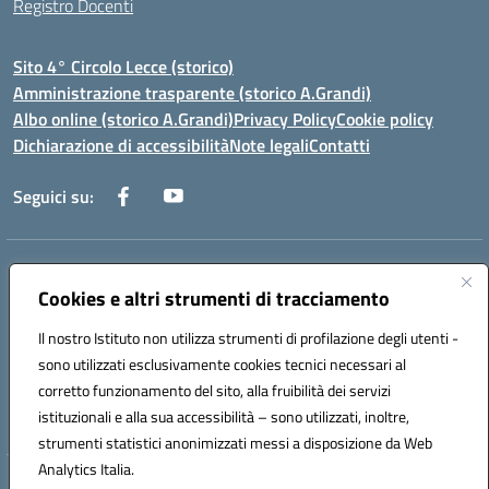
Registro Docenti
Sito 4° Circolo Lecce (storico)
Amministrazione trasparente (storico A.Grandi)
Albo online (storico A.Grandi)
Privacy Policy
Cookie policy
Dichiarazione di accessibilità
Note legali
Contatti
Seguici su:
Indirizzo:
Via Francesco Patitari 2 - Lecce
Centralino:
Cookies e altri strumenti di tracciamento
0832/346889
Email:
leic8av008@istruzione.it
Posta elettronica certificata (PEC):
leic8av008@pec.istruzione.it
Il nostro Istituto non utilizza strumenti di profilazione degli utenti -
Codice fiscale: 93173040754
sono utilizzati esclusivamente cookies tecnici necessari al
Codice meccanografico:
LEIC8AV008
corretto funzionamento del sito, alla fruibilità dei servizi
Codice Indice delle Pubbliche Amministrazioni (IPA): BZRH652R
istituzionali e alla sua accessibilità – sono utilizzati, inoltre,
strumenti statistici anonimizzati messi a disposizione da Web
Analytics Italia.
Hosting & Powered by 3D Solution S.r.l.