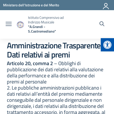
Vai ai contenuti
Vai al menu di navigazione
Vai al footer
Ministero dell'Istruzione e del Merito
Istituto Comprensivo ad
Indirizzo Musicale
"A.Grandi -
S.Castromediano"
Apr
Amministrazione Trasparente:
Dati relativi ai premi
Articolo 20, comma 2
– Obblighi di
pubblicazione dei dati relativi alla valutazione
della performance e alla distribuzione dei
premi al personale
2. Le pubbliche amministrazioni pubblicano i
dati relativi all’entità del premio mediamente
conseguibile dal personale dirigenziale e non
dirigenziale, i dati relativi alla distribuzione del
trattamento accessorio, in forma aggregata, al