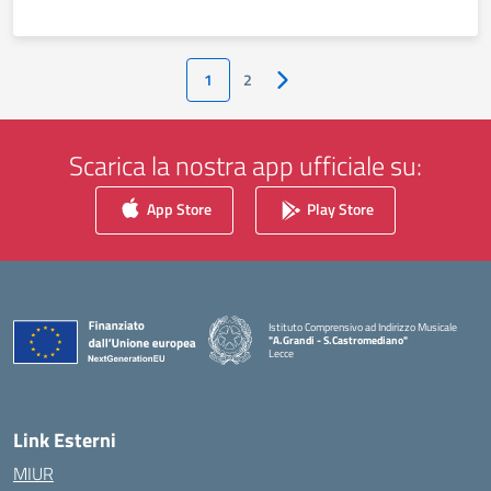
1
2
Pagina successiva
Scarica la nostra app ufficiale su:
App Store
Play Store
Istituto Comprensivo ad Indirizzo Musicale
"A.Grandi - S.Castromediano"
Lecce
— Visita la pagina iniziale della scuola
Link Esterni
MIUR