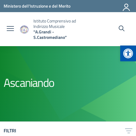
Vai ai contenuti
Vai al menu di navigazione
Vai al footer
Ministero dell'Istruzione e del Merito
Istituto Comprensivo ad
Indirizzo Musicale
"A.Grandi -
S.Castromediano"
Apr
Ascaniando
FILTRI