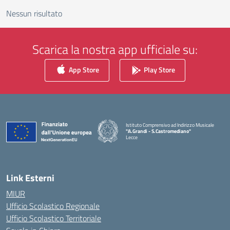
Nessun risultato
Scarica la nostra app ufficiale su:
App Store
Play Store
Istituto Comprensivo ad Indirizzo Musicale
"A.Grandi - S.Castromediano"
Lecce
— Visita la pagina iniziale della scuola
Link Esterni
MIUR
Ufficio Scolastico Regionale
Ufficio Scolastico Territoriale