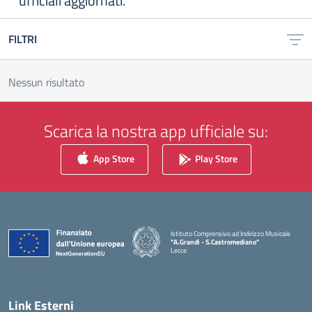
ufficiali aggiornati.
FILTRI
Nessun risultato
Scarica la nostra app ufficiale su:
App Store
Play Store
Istituto Comprensivo ad Indirizzo Musicale
"A.Grandi - S.Castromediano"
Lecce
— Visita la pagina iniziale della scuola
Link Esterni