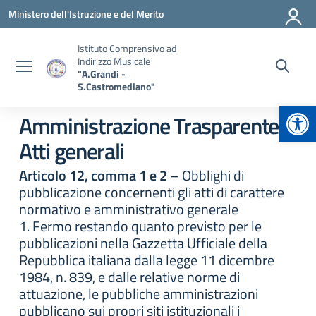
Vai ai contenuti
Vai al menu di navigazione
Vai al footer
Ministero dell'Istruzione e del Merito
Istituto Comprensivo ad
Indirizzo Musicale
"A.Grandi -
S.Castromediano"
Apr
Amministrazione Trasparente:
Atti generali
Articolo 12, comma 1 e 2
– Obblighi di
pubblicazione concernenti gli atti di carattere
normativo e amministrativo generale
1. Fermo restando quanto previsto per le
pubblicazioni nella Gazzetta Ufficiale della
Repubblica italiana dalla legge 11 dicembre
1984, n. 839, e dalle relative norme di
attuazione, le pubbliche amministrazioni
pubblicano sui propri siti istituzionali i