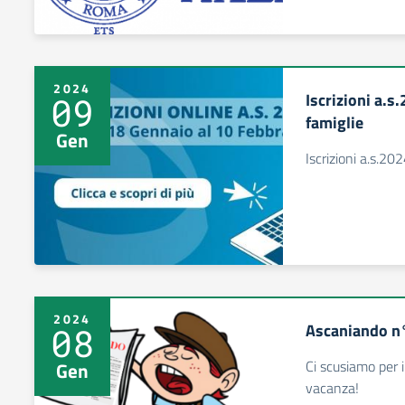
2024
Iscrizioni a.
09
famiglie
Gen
Iscrizioni a.s.2
2024
Ascaniando n
08
Ci scusiamo per i
Gen
vacanza!