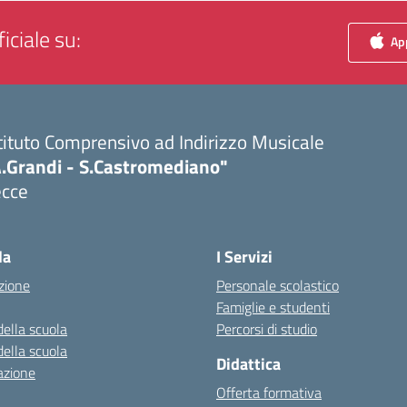
iciale su:
App
tituto Comprensivo ad Indirizzo Musicale
A.Grandi - S.Castromediano"
ecce
Visita la pagina iniziale della scuola
la
I Servizi
zione
Personale scolastico
Famiglie e studenti
della scuola
Percorsi di studio
della scuola
Didattica
azione
Offerta formativa