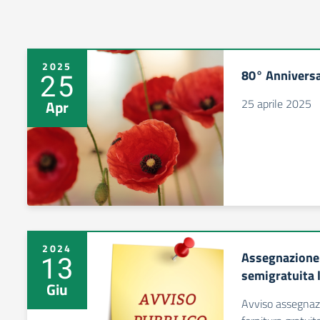
2025
80° Anniversa
25
25 aprile 2025
Apr
2024
Assegnazione 
13
semigratuita l
Giu
Avviso assegnazi