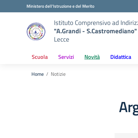
Vai ai contenuti
Vai al menu di navigazione
Vai al footer
Ministero dell'Istruzione e del Merito
Istituto Comprensivo ad Indiri
"A.Grandi - S.Castromediano"
Lecce
Scuola
Servizi
Novità
Didattica
Home
Notizie
Arg