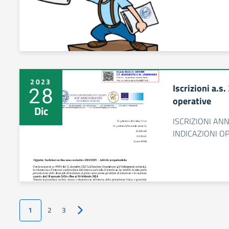
2023
Iscrizioni a.s
28
operative
Dic
ISCRIZIONI AN
INDICAZIONI O
1
2
3
Pagina successiva