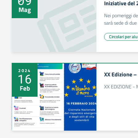
09
Iniziative de
Mag
Nei pomeriggi de
sarà sede di due 
Circolari per al
2024
XX Edizione –
16
XX EDIZIONE -
Feb