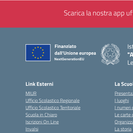
Scarica la nostra app uff
Is
"
L
— 
Link Esterni
La Scuo
MIUR
Presenta
Ufficio Scolastico Regionale
I luoghi
Ufficio Scolastico Territoriale
I numeri 
Scuola in Chiaro
Le carte 
Iscrizioni On Line
Organizz
Invalsi
La storia