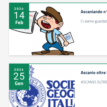
2024
Ascaniando n
14
Ci siamo guardati
Feb
2024
Ascanio oltre 
25
ASCANIO OLTRE
Gen