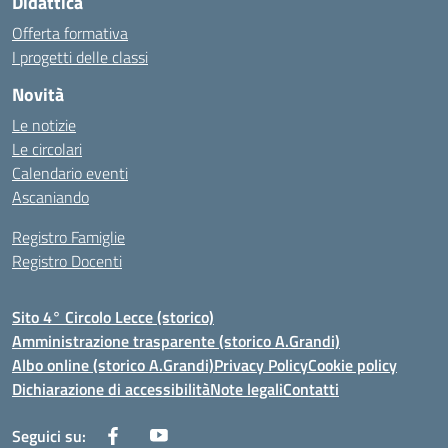
Didattica
Offerta formativa
I progetti delle classi
Novità
Le notizie
Le circolari
Calendario eventi
Ascaniando
Registro Famiglie
Registro Docenti
Sito 4° Circolo Lecce (storico)
Amministrazione trasparente (storico A.Grandi)
Albo online (storico A.Grandi)
Privacy Policy
Cookie policy
Dichiarazione di accessibilità
Note legali
Contatti
Seguici su: