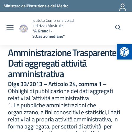
Vai ai contenuti
Vai al menu di navigazione
Vai al footer
Ministero dell'Istruzione e del Merito
Istituto Comprensivo ad
Indirizzo Musicale
"A.Grandi -
S.Castromediano"
Apr
Amministrazione Trasparente:
Dati aggregati attività
amministrativa
Dlgs 33/2013 – Articolo 24, comma 1
–
Obblighi di pubblicazione dei dati aggregati
relativi all’attività amministrativa
1. Le pubbliche amministrazioni che
organizzano, a fini conoscitivi e statistici, i dati
relativi alla propria attività amministrativa, in
forma aggregata, per settori di attività, per