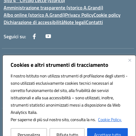
Sito 4° Circolo Lecce (storico)
Amministrazione trasparente (storico A.Grandi)
Albo online (storico A.Grandi)
Privacy Policy
Cookie policy
Dichiarazione di accessibilità
Note legali
Contatti
Seguici su:
Indirizzo:
Via Francesco Patitari 2 - Lecce
Centralino:
Cookies e altri strumenti di tracciamento
0832/346889
Email:
leic8av008@istruzione.it
Posta elettronica certificata (PEC):
leic8av008@pec.istruzione.it
Il nostro Istituto non utilizza strumenti di profilazione degli utenti -
Codice fiscale: 93173040754
sono utilizzati esclusivamente cookies tecnici necessari al
Codice meccanografico:
LEIC8AV008
corretto funzionamento del sito, alla fruibilità dei servizi
Codice Indice delle Pubbliche Amministrazioni (IPA): BZRH652R
istituzionali e alla sua accessibilità – sono utilizzati, inoltre,
strumenti statistici anonimizzati messi a disposizione da Web
Analytics Italia.
Hosting & Powered by 3D Solution S.r.l.
Per saperne di più sul nostro sito, consulta la ns.
Cookie Policy.
Concept & Design by Designers Italia
Personalizza
Rifiuta tutto
Accettare tutto