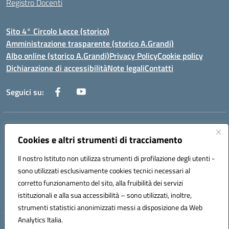
Registro Docenti
Sito 4° Circolo Lecce (storico)
Amministrazione trasparente (storico A.Grandi)
Albo online (storico A.Grandi)
Privacy Policy
Cookie policy
Dichiarazione di accessibilità
Note legali
Contatti
Seguici su:
Indirizzo:
Via Francesco Patitari 2 - Lecce
Centralino:
Cookies e altri strumenti di tracciamento
0832/346889
Email:
leic8av008@istruzione.it
Posta elettronica certificata (PEC):
leic8av008@pec.istruzione.it
Il nostro Istituto non utilizza strumenti di profilazione degli utenti -
Codice fiscale: 93173040754
sono utilizzati esclusivamente cookies tecnici necessari al
Codice meccanografico:
LEIC8AV008
corretto funzionamento del sito, alla fruibilità dei servizi
Codice Indice delle Pubbliche Amministrazioni (IPA): BZRH652R
istituzionali e alla sua accessibilità – sono utilizzati, inoltre,
strumenti statistici anonimizzati messi a disposizione da Web
Analytics Italia.
Hosting & Powered by 3D Solution S.r.l.