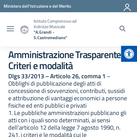
Vai ai contenuti
Vai al menu di navigazione
Vai al footer
Ministero dell'Istruzione e del Merito
Istituto Comprensivo ad
Indirizzo Musicale
"A.Grandi -
S.Castromediano"
Apr
Amministrazione Trasparente:
Criteri e modalità
Dlgs 33/2013 – Articolo 26, comma 1
–
Obblighi di pubblicazione degli atti di
concessione di sovvenzioni, contributi, sussidi
e attribuzione di vantaggi economici a persone
fisiche ed enti pubblici e privati
1. Le pubbliche amministrazioni pubblicano gli
atti con i quali sono determinati, ai sensi
dell’articolo 12 della legge 7 agosto 1990, n.
241, i criteri e le modalità cui le