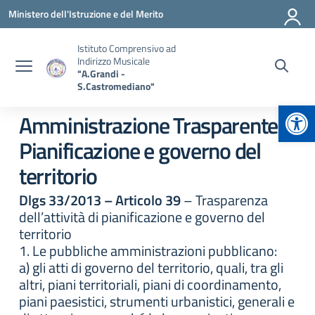
Vai ai contenuti
Vai al menu di navigazione
Vai al footer
Ministero dell'Istruzione e del Merito
Istituto Comprensivo ad
Indirizzo Musicale
"A.Grandi -
S.Castromediano"
Apr
Amministrazione Trasparente:
Pianificazione e governo del
territorio
Dlgs 33/2013 – Articolo 39
– Trasparenza
dell’attività di pianificazione e governo del
territorio
1. Le pubbliche amministrazioni pubblicano:
a) gli atti di governo del territorio, quali, tra gli
altri, piani territoriali, piani di coordinamento,
piani paesistici, strumenti urbanistici, generali e