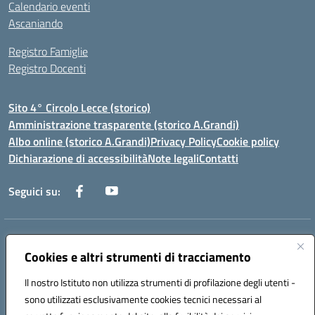
Calendario eventi
Ascaniando
Registro Famiglie
Registro Docenti
Sito 4° Circolo Lecce (storico)
Amministrazione trasparente (storico A.Grandi)
Albo online (storico A.Grandi)
Privacy Policy
Cookie policy
Dichiarazione di accessibilità
Note legali
Contatti
Seguici su:
Indirizzo:
Via Francesco Patitari 2 - Lecce
Centralino:
Cookies e altri strumenti di tracciamento
0832/346889
Email:
leic8av008@istruzione.it
Posta elettronica certificata (PEC):
leic8av008@pec.istruzione.it
Il nostro Istituto non utilizza strumenti di profilazione degli utenti -
Codice fiscale: 93173040754
sono utilizzati esclusivamente cookies tecnici necessari al
Codice meccanografico:
LEIC8AV008