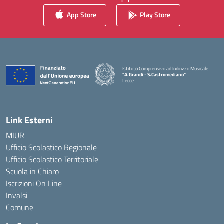
App Store
Play Store
Istituto Comprensivo ad Indirizzo Musicale
"A.Grandi - S.Castromediano"
Lecce
— Visita la pagina iniziale della scuola
Link Esterni
MIUR
Ufficio Scolastico Regionale
Ufficio Scolastico Territoriale
Scuola in Chiaro
Iscrizioni On Line
Invalsi
Comune