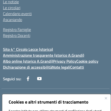
Le notizie
Le circolari
Calendario eventi
Ascaniando
Registro Famiglie
Registro Docenti
Sito 4° Circolo Lecce (storico)
Amministrazione trasparente (storico A.Grandi)
Albo online (storico A.Grandi)
Privacy Policy
Cookie policy
Dichiarazione di accessibilità
Note legali
Contatti
Seguici su:
Indirizzo:
Via Francesco Patitari 2 - Lecce
Centralino:
Cookies e altri strumenti di tracciamento
0832/346889
Email:
leic8av008@istruzione.it
Posta elettronica certificata (PEC):
leic8av008@pec.istruzione.it
Il nostro Istituto non utilizza strumenti di profilazione degli utenti -