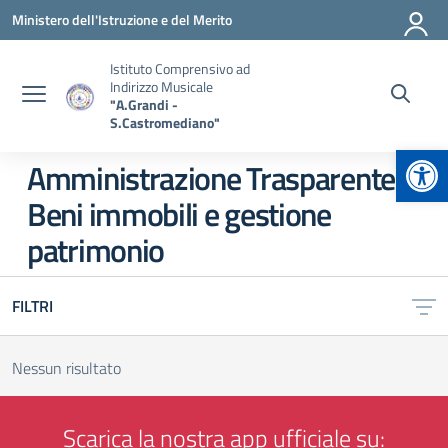
Vai ai contenuti
Vai al menu di navigazione
Vai al footer
Ministero dell'Istruzione e del Merito
Istituto Comprensivo ad
Indirizzo Musicale
"A.Grandi -
S.Castromediano"
Apr
Amministrazione Trasparente:
Beni immobili e gestione
patrimonio
FILTRI
Nessun risultato
Scarica la nostra app ufficiale su: