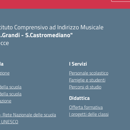
tituto Comprensivo ad Indirizzo Musicale
A.Grandi - S.Castromediano"
ecce
Visita la pagina iniziale della scuola
la
I Servizi
zione
Personale scolastico
Famiglie e studenti
della scuola
Percorsi di studio
della scuola
Didattica
azione
Offerta formativa
I progetti delle classi
 Rete Nazionale delle scuola
te UNESCO