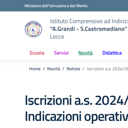
Vai ai contenuti
Vai al menu di navigazione
Vai al footer
Ministero dell'Istruzione e del Merito
Istituto Comprensivo ad Indiri
"A.Grandi - S.Castromediano"
Lecce
Scuola
Servizi
Novità
Didattica
Home
Novità
Notizie
Iscrizioni a.s. 2024/
Iscrizioni a.s. 202
Indicazioni operati