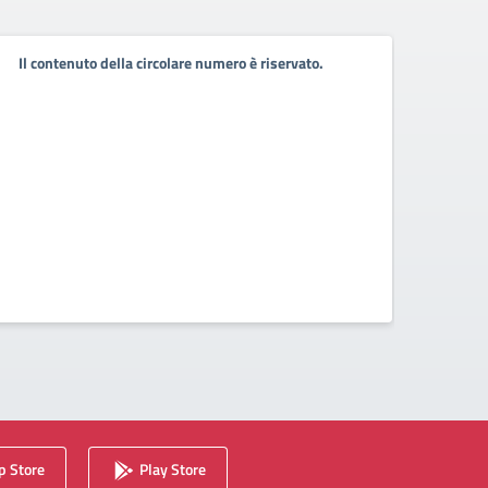
Il contenuto della circolare numero è riservato.
Il co
 Store
Play Store