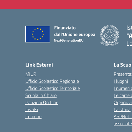
Is
"
L
— 
Link Esterni
La Scuo
MIUR
Presenta
Ufficio Scolastico Regionale
I luoghi
Ufficio Scolastico Territoriale
I numeri 
Scuola in Chiaro
Le carte 
Iscrizioni On Line
Organizz
Invalsi
La storia
Comune
ASPNet –
associa