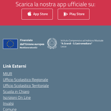
Scarica la nostra app ufficiale su:
App Store
Play Store
Istituto Comprensivo ad Indirizzo Musicale
"A.Grandi - S.Castromediano"
Lecce
— Visita la pagina iniziale della scuola
Link Esterni
MIUR
Ufficio Scolastico Regionale
Ufficio Scolastico Territoriale
Scuola in Chiaro
Iscrizioni On Line
Invalsi
Comune