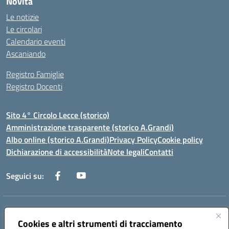
Novità
Le notizie
Le circolari
Calendario eventi
Ascaniando
Registro Famiglie
Registro Docenti
Sito 4° Circolo Lecce (storico)
Amministrazione trasparente (storico A.Grandi)
Albo online (storico A.Grandi)
Privacy Policy
Cookie policy
Dichiarazione di accessibilità
Note legali
Contatti
Seguici su:
Indirizzo:
Via Francesco Patitari 2 - Lecce
Centralino:
Cookies e altri strumenti di tracciamento
0832/346889
Email:
leic8av008@istruzione.it