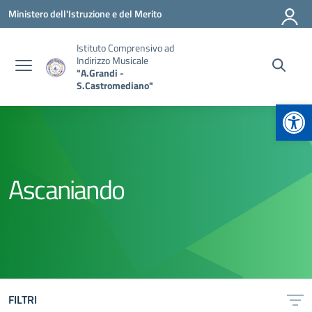
Vai ai contenuti
Vai al menu di navigazione
Vai al footer
Ministero dell'Istruzione e del Merito
Istituto Comprensivo ad
Indirizzo Musicale
"A.Grandi -
S.Castromediano"
Apr
Ascaniando
FILTRI