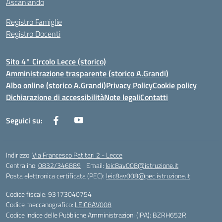
Ascaniando
Registro Famiglie
Registro Docenti
Sito 4° Circolo Lecce (storico)
Amministrazione trasparente (storico A.Grandi)
Albo online (storico A.Grandi)
Privacy Policy
Cookie policy
Dichiarazione di accessibilità
Note legali
Contatti
Seguici su:
Indirizzo:
Via Francesco Patitari 2 - Lecce
Centralino:
0832/346889
Email:
leic8av008@istruzione.it
Posta elettronica certificata (PEC):
leic8av008@pec.istruzione.it
Codice fiscale: 93173040754
Codice meccanografico:
LEIC8AV008
Codice Indice delle Pubbliche Amministrazioni (IPA): BZRH652R