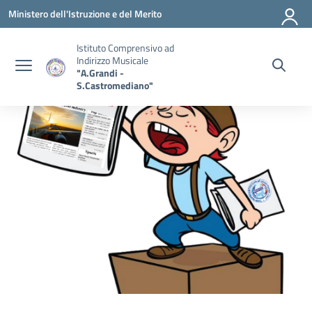
Vai ai contenuti
Vai al menu di navigazione
Vai al footer
Ministero dell'Istruzione e del Merito
Istituto Comprensivo ad
Indirizzo Musicale
"A.Grandi -
S.Castromediano"