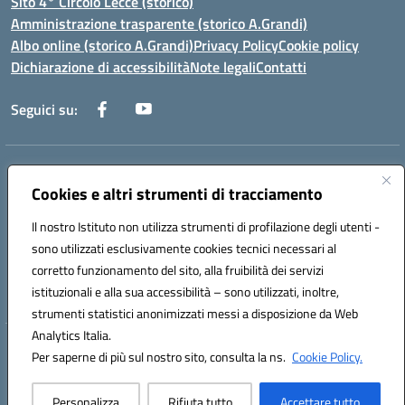
Sito 4° Circolo Lecce (storico)
Amministrazione trasparente (storico A.Grandi)
Albo online (storico A.Grandi)
Privacy Policy
Cookie policy
Dichiarazione di accessibilità
Note legali
Contatti
Seguici su:
Indirizzo:
Via Francesco Patitari 2 - Lecce
Centralino:
0832/346889
Email:
leic8av008@istruzione.it
Cookies e altri strumenti di tracciamento
Posta elettronica certificata (PEC):
leic8av008@pec.istruzione.it
Il nostro Istituto non utilizza strumenti di profilazione degli utenti -
Codice fiscale: 93173040754
sono utilizzati esclusivamente cookies tecnici necessari al
Codice meccanografico:
LEIC8AV008
corretto funzionamento del sito, alla fruibilità dei servizi
Codice Indice delle Pubbliche Amministrazioni (IPA): BZRH652R
istituzionali e alla sua accessibilità – sono utilizzati, inoltre,
strumenti statistici anonimizzati messi a disposizione da Web
Analytics Italia.
Hosting & Powered by 3D Solution S.r.l.
Per saperne di più sul nostro sito, consulta la ns.
Cookie Policy.
Concept & Design by Designers Italia
Personalizza
Rifiuta tutto
Accettare tutto