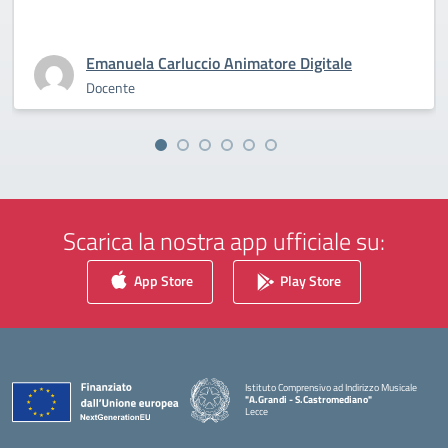
Emanuela Carluccio Animatore Digitale
Docente
Scarica la nostra app ufficiale su:
App Store
Play Store
Istituto Comprensivo ad Indirizzo Musicale
"A.Grandi - S.Castromediano"
Lecce
— Visita la pagina iniziale della scuola