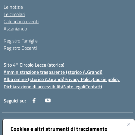
Le notizie
Le circolari
Calendario eventi
Ascaniando
Registro Famiglie
Registro Docenti
Sito 4° Circolo Lecce (storico)
Amministrazione trasparente (storico A.Grandi)
Albo online (storico A.Grandi)
Privacy Policy
Cookie policy
Dichiarazione di accessibilità
Note legali
Contatti
Seguici su:
Indirizzo:
Via Francesco Patitari 2 - Lecce
Cookies e altri strumenti di tracciamento
Centralino:
0832/346889
Email:
leic8av008@istruzione.it
Posta elettronica certificata (PEC):
leic8av008@pec.istruzione.it