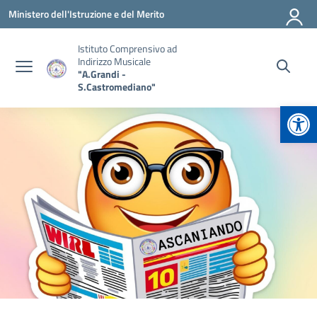
Vai ai contenuti
Vai al menu di navigazione
Vai al footer
Ministero dell'Istruzione e del Merito
Istituto Comprensivo ad
Indirizzo Musicale
"A.Grandi -
S.Castromediano"
Apr