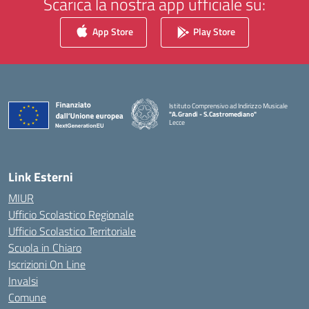
Scarica la nostra app ufficiale su:
App Store
Play Store
Istituto Comprensivo ad Indirizzo Musicale
"A.Grandi - S.Castromediano"
Lecce
— Visita la pagina iniziale della scuola
Link Esterni
MIUR
Ufficio Scolastico Regionale
Ufficio Scolastico Territoriale
Scuola in Chiaro
Iscrizioni On Line
Invalsi
Comune