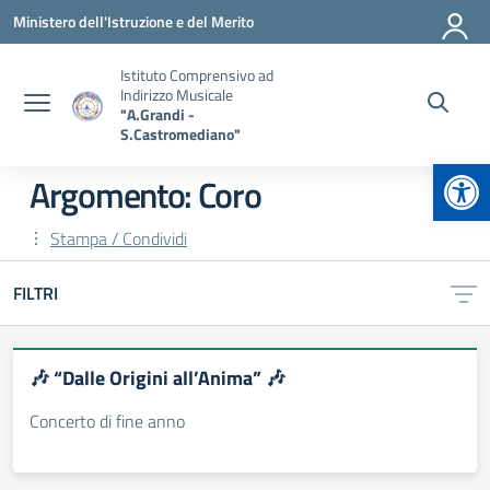
Vai ai contenuti
Vai al menu di navigazione
Vai al footer
Ministero dell'Istruzione e del Merito
Istituto Comprensivo ad
Indirizzo Musicale
"A.Grandi -
S.Castromediano"
Apr
Argomento: Coro
Stampa / Condividi
FILTRI
🎶 “Dalle Origini all’Anima” 🎶
Concerto di fine anno