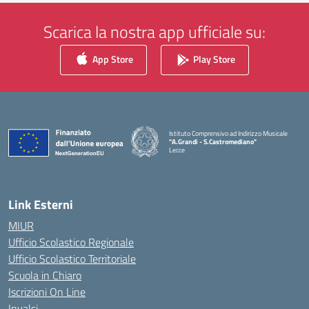
Scarica la nostra app ufficiale su:
App Store
Play Store
Istituto Comprensivo ad Indirizzo Musicale
"A.Grandi - S.Castromediano"
Lecce
— Visita la pagina iniziale della scuola
Link Esterni
MIUR
Ufficio Scolastico Regionale
Ufficio Scolastico Territoriale
Scuola in Chiaro
Iscrizioni On Line
Invalsi