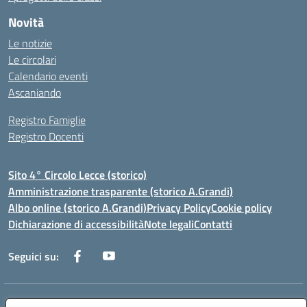
Novità
Le notizie
Le circolari
Calendario eventi
Ascaniando
Registro Famiglie
Registro Docenti
Sito 4° Circolo Lecce (storico)
Amministrazione trasparente (storico A.Grandi)
Albo online (storico A.Grandi)
Privacy Policy
Cookie policy
Dichiarazione di accessibilità
Note legali
Contatti
Seguici su:
Indirizzo:
Via Francesco Patitari 2 - Lecce