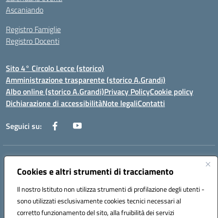
Ascaniando
Registro Famiglie
Registro Docenti
Sito 4° Circolo Lecce (storico)
Amministrazione trasparente (storico A.Grandi)
Albo online (storico A.Grandi)
Privacy Policy
Cookie policy
Dichiarazione di accessibilità
Note legali
Contatti
Seguici su:
Indirizzo:
Via Francesco Patitari 2 - Lecce
Cookies e altri strumenti di tracciamento
Centralino:
0832/346889
Email:
leic8av008@istruzione.it
Posta elettronica certificata (PEC):
leic8av008@pec.istruzione.it
Il nostro Istituto non utilizza strumenti di profilazione degli utenti -
Codice fiscale: 93173040754
sono utilizzati esclusivamente cookies tecnici necessari al
Codice meccanografico:
LEIC8AV008
corretto funzionamento del sito, alla fruibilità dei servizi