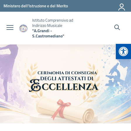
Vai ai contenuti
Vai al menu di navigazione
Vai al footer
Ministero dell'Istruzione e del Merito
Istituto Comprensivo ad
Indirizzo Musicale
"A.Grandi -
S.Castromediano"
Apr