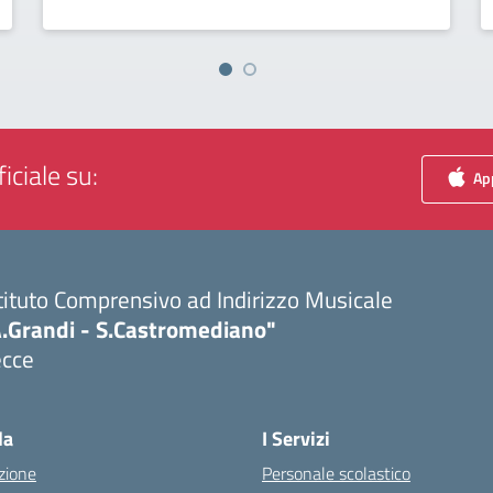
iciale su:
App
tituto Comprensivo ad Indirizzo Musicale
A.Grandi - S.Castromediano"
ecce
Visita la pagina iniziale della scuola
la
I Servizi
zione
Personale scolastico