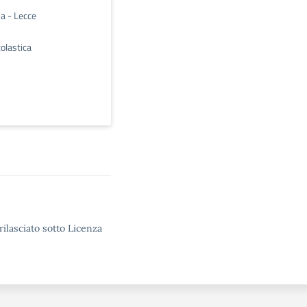
a - Lecce
olastica
rilasciato sotto Licenza