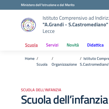
Vai ai contenuti
Vai al menu di navigazione
Vai al footer
Ministero dell'Istruzione e del Merito
Istituto Comprensivo ad Indiri
"A.Grandi - S.Castromediano"
Lecce
Scuola
Servizi
Novità
Didattica
Home
Istituto Compre
Scuola
Organizzazione
S.Castromediano
SCUOLA DELL'INFANZIA
Scuola dell’infanzia 