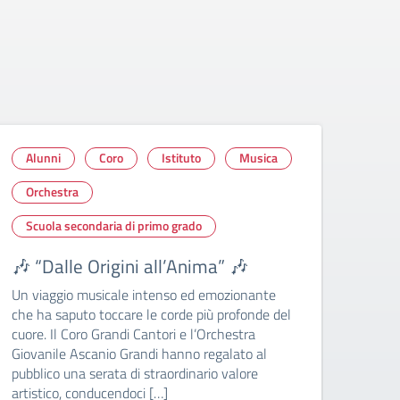
Alunni
Coro
Istituto
Musica
Alu
Orchestra
Vel
Scuola secondaria di primo grado
Ras
Veli
🎶 “Dalle Origini all’Anima” 🎶
🎼 Il
Un viaggio musicale intenso ed emozionante
scuol
che ha saputo toccare le corde più profonde del
all’i
cuore. Il Coro Grandi Cantori e l’Orchestra
nel c
Giovanile Ascanio Grandi hanno regalato al
cant
pubblico una serata di straordinario valore
artistico, conducendoci […]