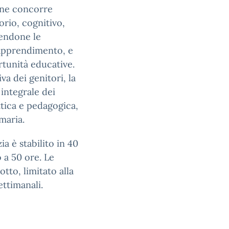
one concorre
orio, cognitivo,
vendone le
, apprendimento, e
rtunità educative.
va dei genitori, la
 integrale dei
ttica e pedagogica,
maria.
ia è stabilito in 40
o a 50 ore. Le
tto, limitato alla
ettimanali.