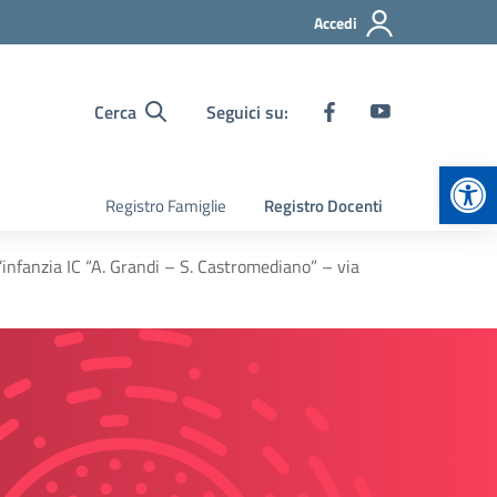
Accedi
Cerca
Seguici su:
Apr
Registro Famiglie
Registro Docenti
’infanzia IC “A. Grandi – S. Castromediano” – via