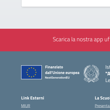
Scarica la nostra app uff
Is
"
L
— 
Link Esterni
La Scuo
MIUR
Presenta