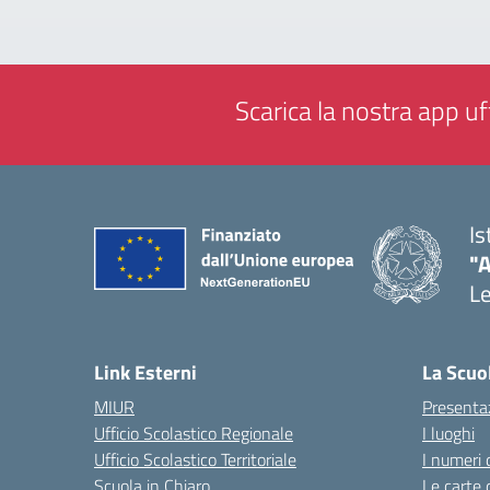
Scarica la nostra app uff
Is
"
L
— 
Link Esterni
La Scuo
MIUR
Presenta
Ufficio Scolastico Regionale
I luoghi
Ufficio Scolastico Territoriale
I numeri 
Scuola in Chiaro
Le carte 