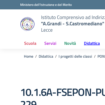
Vai ai contenuti
Vai al menu di navigazione
Vai al footer
Ministero dell'Istruzione e del Merito
Istituto Comprensivo ad Indiri
"A.Grandi - S.Castromediano"
Lecce
Scuola
Servizi
Novità
Didattica
Home
Didattica
I progetti delle classi
PON
10.1.6A-FSEPON-P
229