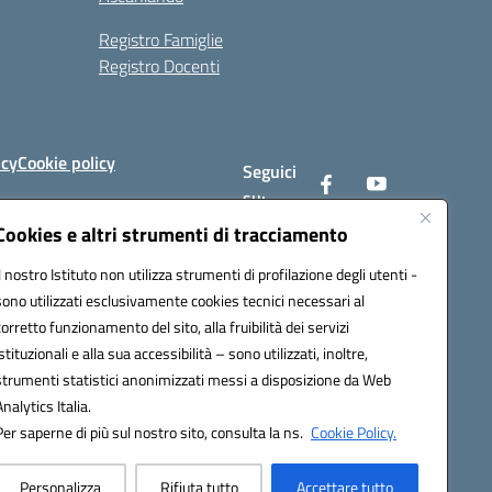
Registro Famiglie
Registro Docenti
icy
Cookie policy
Seguici
su:
Cookies e altri strumenti di tracciamento
Il nostro Istituto non utilizza strumenti di profilazione degli utenti -
av008@pec.istruzione.it
sono utilizzati esclusivamente cookies tecnici necessari al
corretto funzionamento del sito, alla fruibilità dei servizi
istituzionali e alla sua accessibilità – sono utilizzati, inoltre,
strumenti statistici anonimizzati messi a disposizione da Web
Analytics Italia.
Per saperne di più sul nostro sito, consulta la ns.
Cookie Policy.
Personalizza
Rifiuta tutto
Accettare tutto