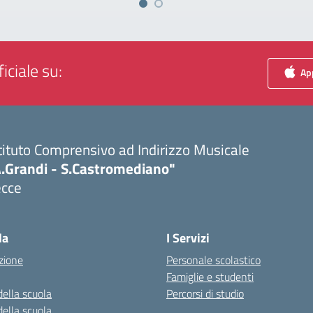
iciale su:
App
tituto Comprensivo ad Indirizzo Musicale
A.Grandi - S.Castromediano"
ecce
Visita la pagina iniziale della scuola
la
I Servizi
zione
Personale scolastico
Famiglie e studenti
della scuola
Percorsi di studio
della scuola