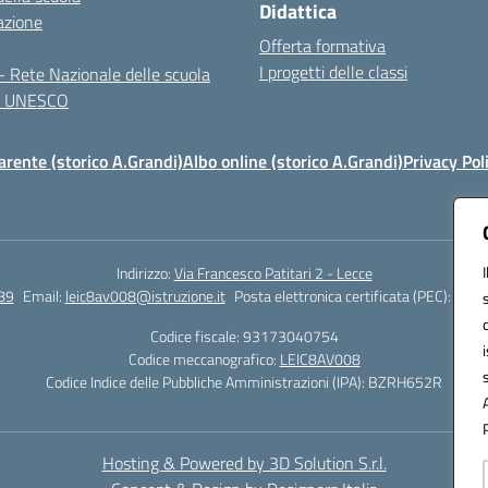
Didattica
azione
Offerta formativa
I progetti delle classi
 Rete Nazionale delle scuola
te UNESCO
rente (storico A.Grandi)
Albo online (storico A.Grandi)
Privacy Pol
Indirizzo:
Via Francesco Patitari 2 - Lecce
89
Email:
leic8av008@istruzione.it
Posta elettronica certificata (PEC):
leic8
Codice fiscale: 93173040754
Codice meccanografico:
LEIC8AV008
Codice Indice delle Pubbliche Amministrazioni (IPA): BZRH652R
Hosting & Powered by 3D Solution S.r.l.