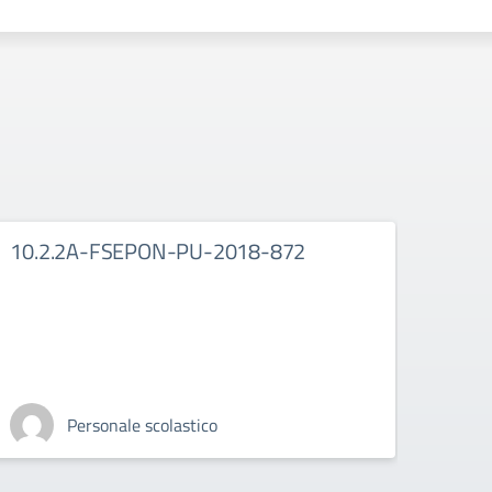
10.2.2A-FSEPON-PU-2018-872
10.
Personale scolastico