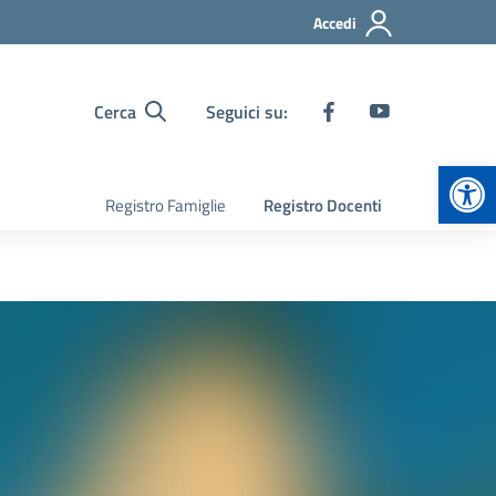
Accedi
Cerca
Seguici su:
Apr
Registro Famiglie
Registro Docenti