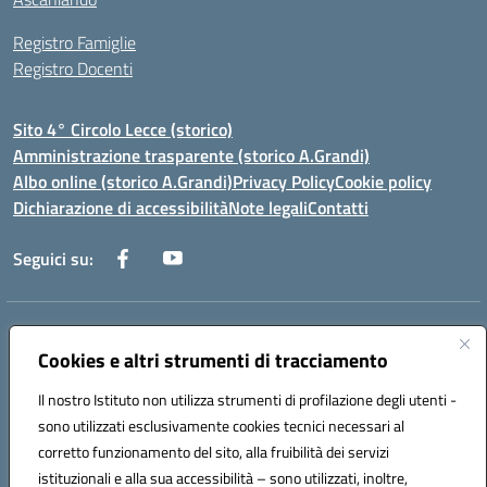
Registro Famiglie
Registro Docenti
Sito 4° Circolo Lecce (storico)
Amministrazione trasparente (storico A.Grandi)
Albo online (storico A.Grandi)
Privacy Policy
Cookie policy
Dichiarazione di accessibilità
Note legali
Contatti
Seguici su:
Indirizzo:
Via Francesco Patitari 2 - Lecce
Centralino:
Cookies e altri strumenti di tracciamento
0832/346889
Email:
leic8av008@istruzione.it
Posta elettronica certificata (PEC):
leic8av008@pec.istruzione.it
Il nostro Istituto non utilizza strumenti di profilazione degli utenti -
Codice fiscale: 93173040754
sono utilizzati esclusivamente cookies tecnici necessari al
Codice meccanografico:
LEIC8AV008
corretto funzionamento del sito, alla fruibilità dei servizi
Codice Indice delle Pubbliche Amministrazioni (IPA): BZRH652R
istituzionali e alla sua accessibilità – sono utilizzati, inoltre,