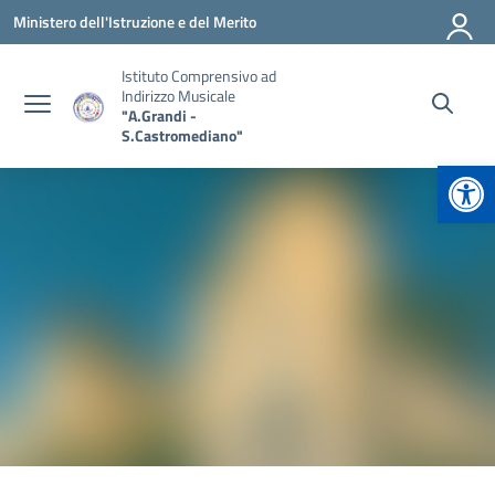
Vai ai contenuti
Vai al menu di navigazione
Vai al footer
Ministero dell'Istruzione e del Merito
Istituto Comprensivo ad
Indirizzo Musicale
"A.Grandi -
S.Castromediano"
Apr