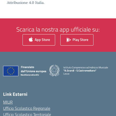
Attribuzione 4.0 Italia.
Scarica la nostra app ufficiale su:
App Store
Play Store
Istituto Comprensivo ad Indirizzo Musicale
"A.Grandi - S.Castromediano"
Lecce
— Visita la pagina iniziale della scuola
Link Esterni
MIUR
Ufficio Scolastico Regionale
Ufficio Scolastico Territoriale