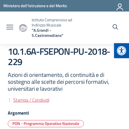
Vai ai contenuti
Vai al menu di navigazione
Vai al footer
Ministero dell'Istruzione e del Merito
Istituto Comprensivo ad
Indirizzo Musicale
"A.Grandi -
S.Castromediano"
Apr
10.1.6A-FSEPON-PU-2018-
229
Azioni di orientamento, di continuità e di
sostegno alle scelte dei percorsi formativi,
universitari e lavorativi
Stampa / Condividi
Argomenti
PON - Programma Operativo Nazionale