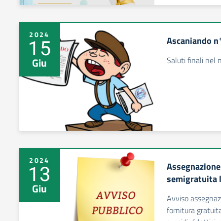
2024
Ascaniando n
15
Saluti finali nel
Giu
2024
Assegnazione 
13
semigratuita l
Giu
Avviso assegnazi
fornitura gratuit