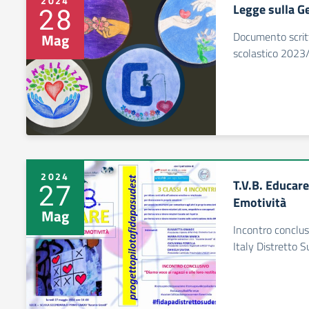
2024
Legge sulla G
28
Documento scritt
Mag
scolastico 2023
2024
T.V.B. Educare 
27
Emotività
Mag
Incontro conclus
Italy Distretto S