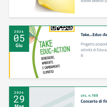
sussidi didattici
2024
Take…Educ-Act
05
Progetto propost
Giu
attività di Educa
B
2024
29
circ. n.169
Concerto di f
Mag