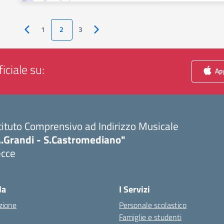
1
2
3
Pagina precedente
Pagina successiva
iciale su:
App
tituto Comprensivo ad Indirizzo Musicale
A.Grandi - S.Castromediano"
ecce
Visita la pagina iniziale della scuola
la
I Servizi
zione
Personale scolastico
Famiglie e studenti