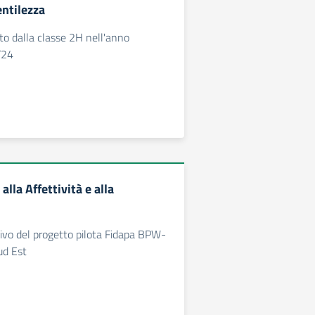
entilezza
o dalla classe 2H nell'anno
/24
alla Affettività e alla
ivo del progetto pilota Fidapa BPW-
ud Est