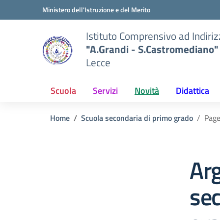
Vai ai contenuti
Vai al menu di navigazione
Vai al footer
Ministero dell'Istruzione e del Merito
Istituto Comprensivo ad Indiri
"A.Grandi - S.Castromediano"
Lecce
Scuola
Servizi
Novità
Didattica
Home
Scuola secondaria di primo grado
Page
Ar
sec