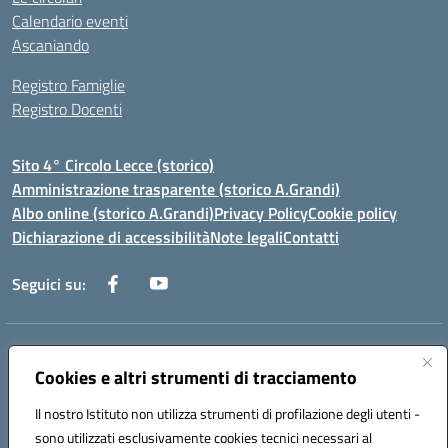
Calendario eventi
Ascaniando
Registro Famiglie
Registro Docenti
Sito 4° Circolo Lecce (storico)
Amministrazione trasparente (storico A.Grandi)
Albo online (storico A.Grandi)
Privacy Policy
Cookie policy
Dichiarazione di accessibilità
Note legali
Contatti
Seguici su:
Indirizzo:
Via Francesco Patitari 2 - Lecce
Centralino:
Cookies e altri strumenti di tracciamento
0832/346889
Email:
leic8av008@istruzione.it
Posta elettronica certificata (PEC):
leic8av008@pec.istruzione.it
Il nostro Istituto non utilizza strumenti di profilazione degli utenti -
Codice fiscale: 93173040754
sono utilizzati esclusivamente cookies tecnici necessari al