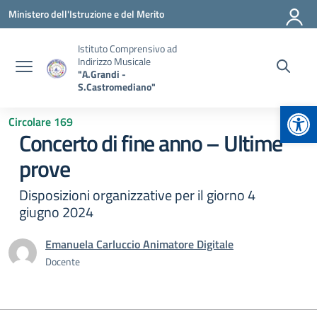
Vai ai contenuti
Vai al menu di navigazione
Vai al footer
Ministero dell'Istruzione e del Merito
Istituto Comprensivo ad
Indirizzo Musicale
"A.Grandi -
S.Castromediano"
Apr
Circolare 169
Concerto di fine anno – Ultime
prove
Disposizioni organizzative per il giorno 4
giugno 2024
Emanuela Carluccio Animatore Digitale
Docente