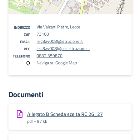
Via Valzani Pietro, Lecce
INDIRIZZO
73100
CAP
leic8av008@istruzione.it
EMAIL
leic8av008@pec.istruzione.it
PEC
0832 359870
TELEFONO
Naviga su Google Map
Documenti
Allegato B Scheda scelta RC 26_27
pdf - 97 kb