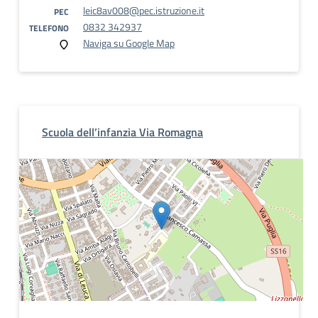
leic8av008@pec.istruzione.it
PEC
0832 342937
TELEFONO
Naviga su Google Map
Scuola dell’infanzia Via Romagna