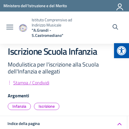
Vai ai contenuti
Vai al menu di navigazione
Vai al footer
Ministero dell'Istruzione e del Merito
Istituto Comprensivo ad
Indirizzo Musicale
"A.Grandi -
S.Castromediano"
Apr
Iscrizione Scuola Infanzia
Modulistica per l'iscrizione alla Scuola
dell'Infanzia e allegati
Stampa / Condividi
Argomenti
Infanzia
Iscrizione
Indice della pagina