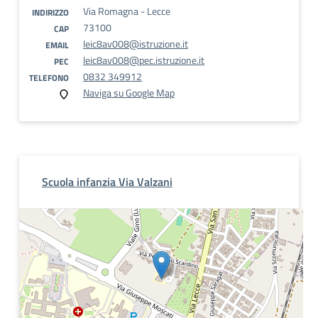
Via Romagna - Lecce
INDIRIZZO
73100
CAP
leic8av008@istruzione.it
EMAIL
leic8av008@pec.istruzione.it
PEC
0832 349912
TELEFONO
Naviga su Google Map
Scuola infanzia Via Valzani