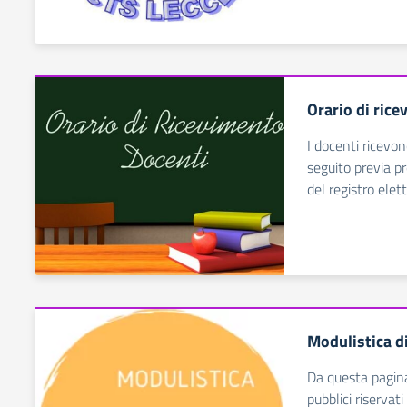
Orario di rice
I docenti ricevon
seguito previa p
del registro elet
Modulistica d
Da questa pagina
pubblici riservati