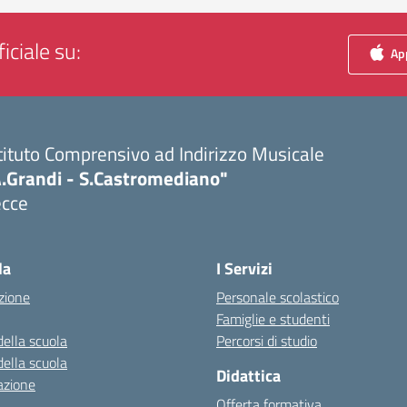
iciale su:
App
tituto Comprensivo ad Indirizzo Musicale
A.Grandi - S.Castromediano"
ecce
Visita la pagina iniziale della scuola
la
I Servizi
zione
Personale scolastico
Famiglie e studenti
della scuola
Percorsi di studio
della scuola
Didattica
azione
Offerta formativa