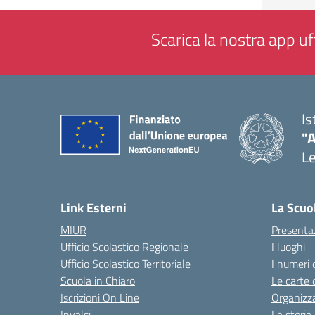
Scarica la nostra app uff
Is
"
L
— 
Link Esterni
La Scuo
MIUR
Presenta
Ufficio Scolastico Regionale
I luoghi
Ufficio Scolastico Territoriale
I numeri 
Scuola in Chiaro
Le carte 
Iscrizioni On Line
Organizz
Invalsi
La storia