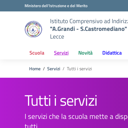
Vai ai contenuti
Vai al menu di navigazione
Vai al footer
Ministero dell'Istruzione e del Merito
Istituto Comprensivo ad Indiri
"A.Grandi - S.Castromediano"
Lecce
Scuola
Servizi
Novità
Didattica
Home
Servizi
Tutti i servizi
Tutti i servizi
I servizi che la scuola mette a disp
tutti.