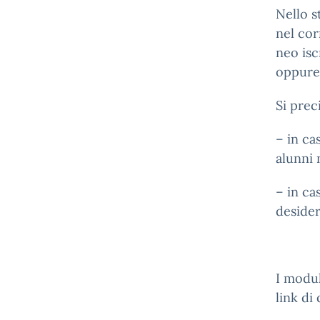
Nello s
nel cor
neo isc
oppure 
Si prec
– in c
alunni 
– in ca
desider
I modul
link di