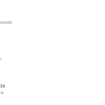
ocenti
A,
024
ca