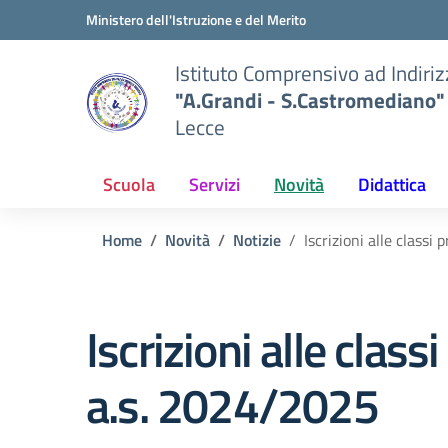
Vai ai contenuti
Vai al menu di navigazione
Vai al footer
Ministero dell'Istruzione e del Merito
Istituto Comprensivo ad Indiri
"A.Grandi - S.Castromediano"
Lecce
Scuola
Servizi
Novità
Didattica
Home
Novità
Notizie
Iscrizioni alle classi
Iscrizioni alle class
a.s. 2024/2025