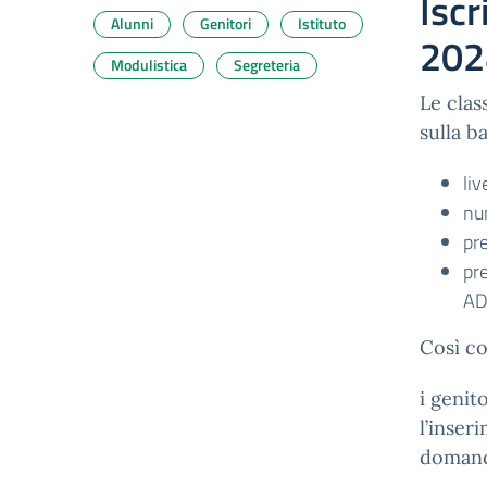
Iscr
Alunni
Genitori
Istituto
202
Modulistica
Segreteria
Le clas
sulla b
liv
nu
pr
pre
AD
Così co
i genit
l’inser
domanda