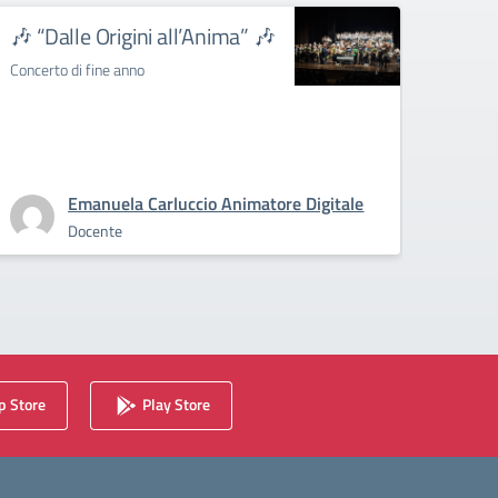
🎶 “Dalle Origini all’Anima” 🎶
Spet
e Giu
Concerto di fine anno
Classe
Emanuela Carluccio Animatore Digitale
Docente
 Store
Play Store