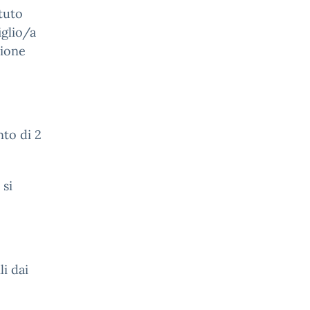
ituto
iglio/a
zione
to di 2
 si
i dai