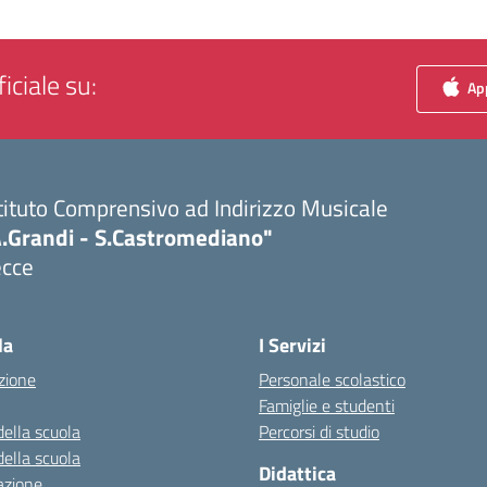
iciale su:
App
tituto Comprensivo ad Indirizzo Musicale
A.Grandi - S.Castromediano"
ecce
Visita la pagina iniziale della scuola
la
I Servizi
zione
Personale scolastico
Famiglie e studenti
della scuola
Percorsi di studio
della scuola
Didattica
azione