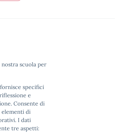
a nostra scuola per
 fornisce specifici
iflessione e
zione. Consente di
i elementi di
rativi. I dati
nte tre aspetti: