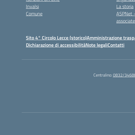
Invalsi
La storia
Comune
ASPNet –
associa
Sito 4° Circolo Lecce (storico)
Amministrazione traspa
Dichiarazione di accessibilità
Note legali
Contatti
Centralino:
0832/3468