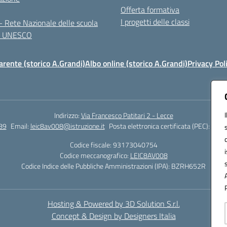
Offerta formativa
I progetti delle classi
 Rete Nazionale delle scuola
te UNESCO
rente (storico A.Grandi)
Albo online (storico A.Grandi)
Privacy Pol
Indirizzo:
Via Francesco Patitari 2 - Lecce
89
Email:
leic8av008@istruzione.it
Posta elettronica certificata (PEC):
leic8
Codice fiscale: 93173040754
Codice meccanografico:
LEIC8AV008
Codice Indice delle Pubbliche Amministrazioni (IPA): BZRH652R
Hosting & Powered by 3D Solution S.r.l.
Concept & Design by Designers Italia