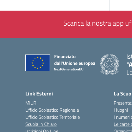
Scarica la nostra app uff
Is
"
L
— 
Link Esterni
La Scuo
MIUR
Presenta
Ufficio Scolastico Regionale
I luoghi
Ufficio Scolastico Territoriale
I numeri 
Scuola in Chiaro
Le carte 
Iscrizioni On Line
Organizz