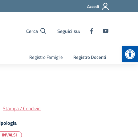
Accedi
Cerca
Seguici su:
Apr
Registro Famiglie
Registro Docenti
Stampa / Condividi
ipologia
INVALSI