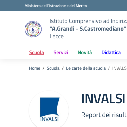
Vai ai contenuti
Vai al menu di navigazione
Vai al footer
Ministero dell'Istruzione e del Merito
Istituto Comprensivo ad Indiri
"A.Grandi - S.Castromediano"
Lecce
Scuola
Servizi
Novità
Didattica
Home
Scuola
Le carte della scuola
INVALSI
INVALSI
Report dei risult