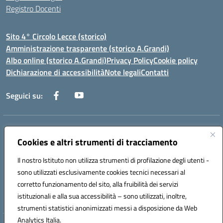
Registro Docenti
Sito 4° Circolo Lecce (storico)
Amministrazione trasparente (storico A.Grandi)
Albo online (storico A.Grandi)
Privacy Policy
Cookie policy
Dichiarazione di accessibilità
Note legali
Contatti
Seguici su:
Indirizzo:
Via Francesco Patitari 2 - Lecce
Centralino:
Cookies e altri strumenti di tracciamento
0832/346889
Email:
leic8av008@istruzione.it
Posta elettronica certificata (PEC):
leic8av008@pec.istruzione.it
Il nostro Istituto non utilizza strumenti di profilazione degli utenti -
Codice fiscale: 93173040754
sono utilizzati esclusivamente cookies tecnici necessari al
Codice meccanografico:
LEIC8AV008
corretto funzionamento del sito, alla fruibilità dei servizi
Codice Indice delle Pubbliche Amministrazioni (IPA): BZRH652R
istituzionali e alla sua accessibilità – sono utilizzati, inoltre,
strumenti statistici anonimizzati messi a disposizione da Web
Analytics Italia.