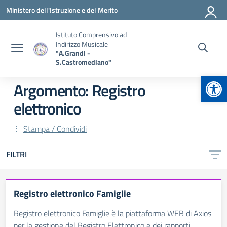
Vai ai contenuti
Vai al menu di navigazione
Vai al footer
Ministero dell'Istruzione e del Merito
Istituto Comprensivo ad
Indirizzo Musicale
"A.Grandi -
S.Castromediano"
Apr
Argomento: Registro
elettronico
Stampa / Condividi
FILTRI
Registro elettronico Famiglie
Registro elettronico Famiglie è la piattaforma WEB di Axios
per la gestione del Registro Elettronico e dei rapporti