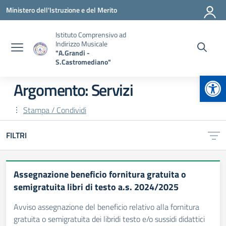
Vai ai contenuti
Vai al menu di navigazione
Vai al footer
Ministero dell'Istruzione e del Merito
Istituto Comprensivo ad
Indirizzo Musicale
"A.Grandi -
S.Castromediano"
Apr
Argomento: Servizi
Stampa / Condividi
FILTRI
Assegnazione beneficio fornitura gratuita o
semigratuita libri di testo a.s. 2024/2025
Avviso assegnazione del beneficio relativo alla fornitura
gratuita o semigratuita dei libridi testo e/o sussidi didattici