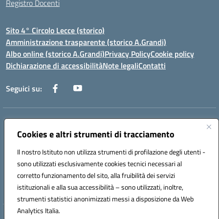
Registro Docenti
Sito 4° Circolo Lecce (storico)
Amministrazione trasparente (storico A.Grandi)
Albo online (storico A.Grandi)
Privacy Policy
Cookie policy
Dichiarazione di accessibilità
Note legali
Contatti
Seguici su:
Indirizzo:
Via Francesco Patitari 2 - Lecce
Centralino:
Cookies e altri strumenti di tracciamento
0832/346889
Email:
leic8av008@istruzione.it
Posta elettronica certificata (PEC):
leic8av008@pec.istruzione.it
Il nostro Istituto non utilizza strumenti di profilazione degli utenti -
Codice fiscale: 93173040754
sono utilizzati esclusivamente cookies tecnici necessari al
Codice meccanografico:
LEIC8AV008
corretto funzionamento del sito, alla fruibilità dei servizi
Codice Indice delle Pubbliche Amministrazioni (IPA): BZRH652R
istituzionali e alla sua accessibilità – sono utilizzati, inoltre,
strumenti statistici anonimizzati messi a disposizione da Web
Analytics Italia.
Hosting & Powered by 3D Solution S.r.l.