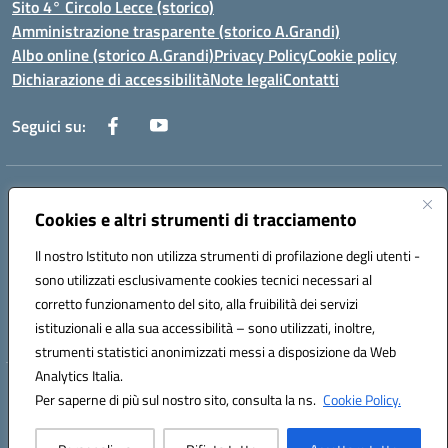
Sito 4° Circolo Lecce (storico)
Amministrazione trasparente (storico A.Grandi)
Albo online (storico A.Grandi)
Privacy Policy
Cookie policy
Dichiarazione di accessibilità
Note legali
Contatti
Seguici su:
Indirizzo:
Via Francesco Patitari 2 - Lecce
Centralino:
Cookies e altri strumenti di tracciamento
0832/346889
Email:
leic8av008@istruzione.it
Posta elettronica certificata (PEC):
leic8av008@pec.istruzione.it
Il nostro Istituto non utilizza strumenti di profilazione degli utenti -
Codice fiscale: 93173040754
sono utilizzati esclusivamente cookies tecnici necessari al
Codice meccanografico:
LEIC8AV008
corretto funzionamento del sito, alla fruibilità dei servizi
Codice Indice delle Pubbliche Amministrazioni (IPA): BZRH652R
istituzionali e alla sua accessibilità – sono utilizzati, inoltre,
strumenti statistici anonimizzati messi a disposizione da Web
Analytics Italia.
Hosting & Powered by 3D Solution S.r.l.
Per saperne di più sul nostro sito, consulta la ns.
Cookie Policy.
Concept & Design by Designers Italia