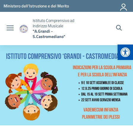
Vai ai contenuti
Vai al menu di navigazione
Vai al footer
Ministero dell'Istruzione e del Merito
Istituto Comprensivo ad
Indirizzo Musicale
"A.Grandi -
S.Castromediano"
Apr