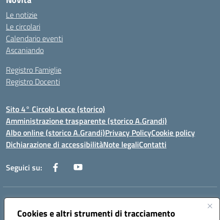
Le notizie
Le circolari
Calendario eventi
Ascaniando
Registro Famiglie
Registro Docenti
Sito 4° Circolo Lecce (storico)
Amministrazione trasparente (storico A.Grandi)
Albo online (storico A.Grandi)
Privacy Policy
Cookie policy
Dichiarazione di accessibilità
Note legali
Contatti
Seguici su:
Indirizzo:
Via Francesco Patitari 2 - Lecce
Cookies e altri strumenti di tracciamento
Centralino:
0832/346889
Email:
leic8av008@istruzione.it