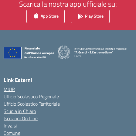
Scarica la nostra app ufficiale su:
App Store
Play Store
Istituto Comprensivo ad Indirizzo Musicale
"A.Grandi - S.Castromediano"
Lecce
— Visita la pagina iniziale della scuola
Link Esterni
MIUR
Ufficio Scolastico Regionale
Ufficio Scolastico Territoriale
Scuola in Chiaro
Iscrizioni On Line
Invalsi
Comune