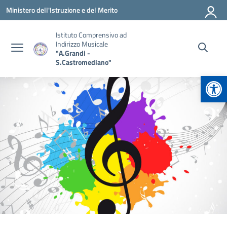
Vai ai contenuti
Vai al menu di navigazione
Vai al footer
Ministero dell'Istruzione e del Merito
Istituto Comprensivo ad
Indirizzo Musicale
"A.Grandi -
S.Castromediano"
Apr