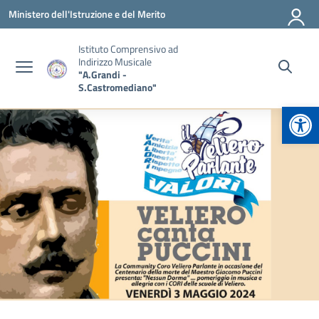
Vai ai contenuti
Vai al menu di navigazione
Vai al footer
Ministero dell'Istruzione e del Merito
Istituto Comprensivo ad
Indirizzo Musicale
"A.Grandi -
S.Castromediano"
Apr