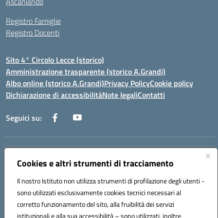
Ascaniando
Registro Famiglie
Registro Docenti
Sito 4° Circolo Lecce (storico)
Amministrazione trasparente (storico A.Grandi)
Albo online (storico A.Grandi)
Privacy Policy
Cookie policy
Dichiarazione di accessibilità
Note legali
Contatti
Seguici su:
Indirizzo:
Via Francesco Patitari 2 - Lecce
Cookies e altri strumenti di tracciamento
Centralino:
0832/346889
Email:
leic8av008@istruzione.it
Posta elettronica certificata (PEC):
leic8av008@pec.istruzione.it
Il nostro Istituto non utilizza strumenti di profilazione degli utenti -
Codice fiscale: 93173040754
sono utilizzati esclusivamente cookies tecnici necessari al
Codice meccanografico:
LEIC8AV008
corretto funzionamento del sito, alla fruibilità dei servizi
Codice Indice delle Pubbliche Amministrazioni (IPA): BZRH652R
istituzionali e alla sua accessibilità – sono utilizzati, inoltre,