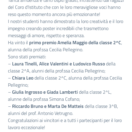
Tanta affluenza e tanti ospiti graditi, intrattenuti dai ragazzi
del Coro d’Istituto che con le loro meravigliose voci hanno
reso questo momento ancora più emozionante!
I nostri studenti hanno dimostrato la loro creatività e il loro
impegno creando poster incredibili che trasmettono
messaggi di amore, rispetto e speranza.
Ha vinto il
primo premio Amelia Maggio della classe 2^C
,
alunna della prof.ssa Cecilia Pellegrino.
Sono stati premiati:
–
Laura Tinelli, Alice Valentini e Ludovico Russo
della
classe 2^A, alunni della prof.ssa Cecilia Pellegrino;
–
Chiara Leo
della classe 2^C, alunna della prof.ssa Cecilia
Pellegrino;
–
Giulia Ingrosso e Giada Lamberti
della classe 2^L,
alunne della prof.ssa Simona Cofano;
–
Riccardo Bruno e Marta De Matteis
della classe 3^B,
alunni del prof. Antonio Vetrugno.
Congratulazioni ai vincitori e a tutti i partecipanti per il loro
lavoro eccezionale!