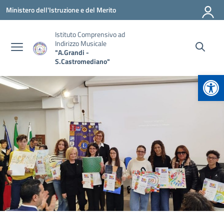
Vai ai contenuti
Vai al menu di navigazione
Vai al footer
Ministero dell'Istruzione e del Merito
Istituto Comprensivo ad
Indirizzo Musicale
"A.Grandi -
S.Castromediano"
Apr