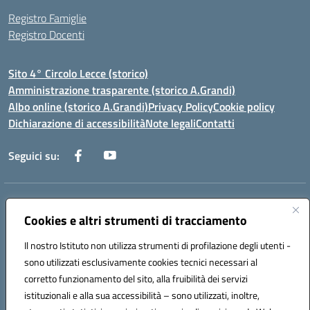
Registro Famiglie
Registro Docenti
Sito 4° Circolo Lecce (storico)
Amministrazione trasparente (storico A.Grandi)
Albo online (storico A.Grandi)
Privacy Policy
Cookie policy
Dichiarazione di accessibilità
Note legali
Contatti
Seguici su:
Indirizzo:
Via Francesco Patitari 2 - Lecce
Centralino:
Cookies e altri strumenti di tracciamento
0832/346889
Email:
leic8av008@istruzione.it
Posta elettronica certificata (PEC):
leic8av008@pec.istruzione.it
Il nostro Istituto non utilizza strumenti di profilazione degli utenti -
Codice fiscale: 93173040754
sono utilizzati esclusivamente cookies tecnici necessari al
Codice meccanografico:
LEIC8AV008
corretto funzionamento del sito, alla fruibilità dei servizi
Codice Indice delle Pubbliche Amministrazioni (IPA): BZRH652R
istituzionali e alla sua accessibilità – sono utilizzati, inoltre,