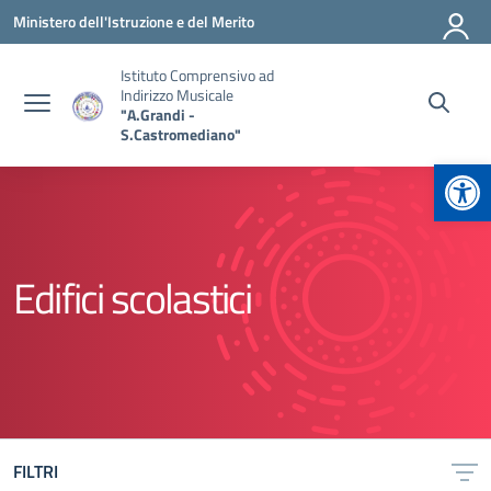
Vai ai contenuti
Vai al menu di navigazione
Vai al footer
Ministero dell'Istruzione e del Merito
Istituto Comprensivo ad
Indirizzo Musicale
"A.Grandi -
S.Castromediano"
Apr
Edifici scolastici
FILTRI