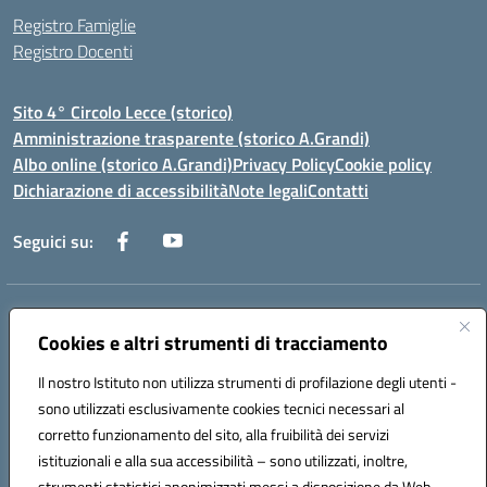
Registro Famiglie
Registro Docenti
Sito 4° Circolo Lecce (storico)
Amministrazione trasparente (storico A.Grandi)
Albo online (storico A.Grandi)
Privacy Policy
Cookie policy
Dichiarazione di accessibilità
Note legali
Contatti
Seguici su:
Indirizzo:
Via Francesco Patitari 2 - Lecce
Centralino:
Cookies e altri strumenti di tracciamento
0832/346889
Email:
leic8av008@istruzione.it
Posta elettronica certificata (PEC):
leic8av008@pec.istruzione.it
Il nostro Istituto non utilizza strumenti di profilazione degli utenti -
Codice fiscale: 93173040754
sono utilizzati esclusivamente cookies tecnici necessari al
Codice meccanografico:
LEIC8AV008
corretto funzionamento del sito, alla fruibilità dei servizi
Codice Indice delle Pubbliche Amministrazioni (IPA): BZRH652R
istituzionali e alla sua accessibilità – sono utilizzati, inoltre,
strumenti statistici anonimizzati messi a disposizione da Web