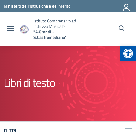
Vai ai contenuti
Vai al menu di navigazione
Vai al footer
Ministero dell'Istruzione e del Merito
Istituto Comprensivo ad
Indirizzo Musicale
"A.Grandi -
S.Castromediano"
Apr
Libri di testo
FILTRI