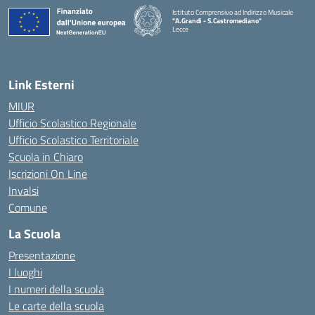
Istituto Comprensivo ad Indirizzo Musicale
"A.Grandi - S.Castromediano"
Lecce
— Visita la pagina iniziale della scuola
Link Esterni
MIUR
Ufficio Scolastico Regionale
Ufficio Scolastico Territoriale
Scuola in Chiaro
Iscrizioni On Line
Invalsi
Comune
La Scuola
Presentazione
I luoghi
I numeri della scuola
Le carte della scuola