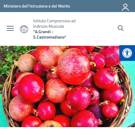
Vai ai contenuti
Vai al menu di navigazione
Vai al footer
Ministero dell'Istruzione e del Merito
Istituto Comprensivo ad
Indirizzo Musicale
"A.Grandi -
S.Castromediano"
Apr