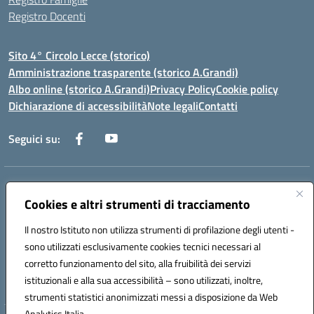
Registro Docenti
Sito 4° Circolo Lecce (storico)
Amministrazione trasparente (storico A.Grandi)
Albo online (storico A.Grandi)
Privacy Policy
Cookie policy
Dichiarazione di accessibilità
Note legali
Contatti
Seguici su:
Indirizzo:
Via Francesco Patitari 2 - Lecce
Cookies e altri strumenti di tracciamento
Centralino:
0832/346889
Email:
leic8av008@istruzione.it
Posta elettronica certificata (PEC):
leic8av008@pec.istruzione.it
Il nostro Istituto non utilizza strumenti di profilazione degli utenti -
Codice fiscale: 93173040754
sono utilizzati esclusivamente cookies tecnici necessari al
Codice meccanografico:
LEIC8AV008
corretto funzionamento del sito, alla fruibilità dei servizi
Codice Indice delle Pubbliche Amministrazioni (IPA): BZRH652R
istituzionali e alla sua accessibilità – sono utilizzati, inoltre,
strumenti statistici anonimizzati messi a disposizione da Web
Analytics Italia.