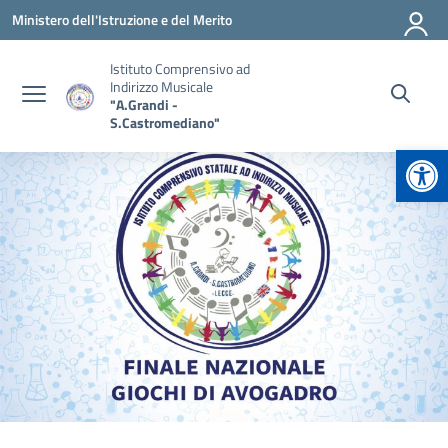
Vai ai contenuti
Vai al menu di navigazione
Vai al footer
Ministero dell'Istruzione e del Merito
Istituto Comprensivo ad
Indirizzo Musicale
"A.Grandi -
S.Castromediano"
Apr