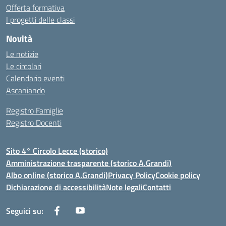
Offerta formativa
I progetti delle classi
Novità
Le notizie
Le circolari
Calendario eventi
Ascaniando
Registro Famiglie
Registro Docenti
Sito 4° Circolo Lecce (storico)
Amministrazione trasparente (storico A.Grandi)
Albo online (storico A.Grandi)
Privacy Policy
Cookie policy
Dichiarazione di accessibilità
Note legali
Contatti
Seguici su: