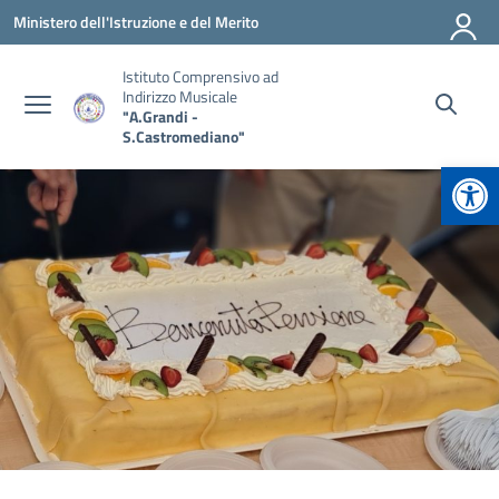
Vai ai contenuti
Vai al menu di navigazione
Vai al footer
Ministero dell'Istruzione e del Merito
Istituto Comprensivo ad
Indirizzo Musicale
"A.Grandi -
S.Castromediano"
Apr