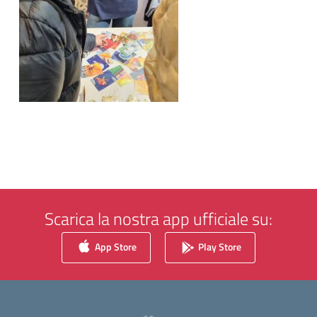
Scarica la nostra app ufficiale su:
App Store
Play Store