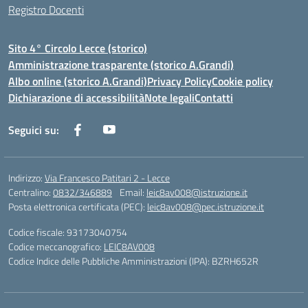
Registro Docenti
Sito 4° Circolo Lecce (storico)
Amministrazione trasparente (storico A.Grandi)
Albo online (storico A.Grandi)
Privacy Policy
Cookie policy
Dichiarazione di accessibilità
Note legali
Contatti
Seguici su:
Indirizzo:
Via Francesco Patitari 2 - Lecce
Centralino:
0832/346889
Email:
leic8av008@istruzione.it
Posta elettronica certificata (PEC):
leic8av008@pec.istruzione.it
Codice fiscale: 93173040754
Codice meccanografico:
LEIC8AV008
Codice Indice delle Pubbliche Amministrazioni (IPA): BZRH652R