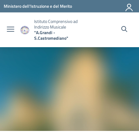
Vai ai contenuti
Vai al menu di navigazione
Vai al footer
Ministero dell'Istruzione e del Merito
Istituto Comprensivo ad
Indirizzo Musicale
"A.Grandi -
S.Castromediano"