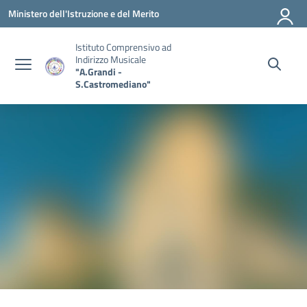
Vai ai contenuti
Vai al menu di navigazione
Vai al footer
Ministero dell'Istruzione e del Merito
Istituto Comprensivo ad
Indirizzo Musicale
"A.Grandi -
S.Castromediano"