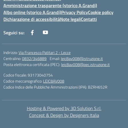
Amministrazione trasparente (storico A.Grandi)
Albo online (storico A.Grandi)
Privacy Policy
Cookie policy
Dichiarazione di accessibilità
Note legali
Contatti
Seguici su:
Indirizzo:
Via Francesco Patitari 2 - Lecce
Centralino:
0832/346889
Email:
leic8av008@istruzione.it
Posta elettronica certificata (PEC):
leic8av008@pec.istruzione.it
Codice fiscale: 93173040754
Codice meccanografico:
LEIC8AV008
Codice Indice delle Pubbliche Amministrazioni (IPA): BZRH652R
Hosting & Powered by 3D Solution S.r.l.
Concept & Design by Designers Italia