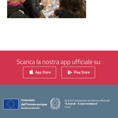
Scarica la nostra app ufficiale su:
App Store
Play Store
Istituto Comprensivo ad Indirizzo Musicale
"A.Grandi - S.Castromediano"
Lecce
— Visita la pagina iniziale della scuola