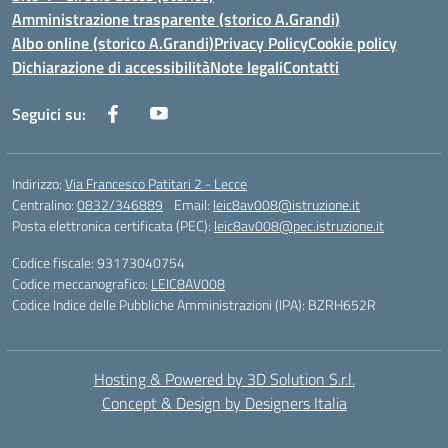
Amministrazione trasparente (storico A.Grandi)
Albo online (storico A.Grandi)
Privacy Policy
Cookie policy
Dichiarazione di accessibilità
Note legali
Contatti
Seguici su:
Indirizzo:
Via Francesco Patitari 2 - Lecce
Centralino:
0832/346889
Email:
leic8av008@istruzione.it
Posta elettronica certificata (PEC):
leic8av008@pec.istruzione.it
Codice fiscale: 93173040754
Codice meccanografico:
LEIC8AV008
Codice Indice delle Pubbliche Amministrazioni (IPA): BZRH652R
Hosting & Powered by 3D Solution S.r.l.
Concept & Design by Designers Italia