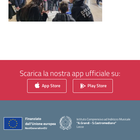
Scarica la nostra app ufficiale su:
App Store
Play Store
Istituto Comprensivo ad Indirizzo Musicale
"A.Grandi - S.Castromediano"
Lecce
— Visita la pagina iniziale della scuola