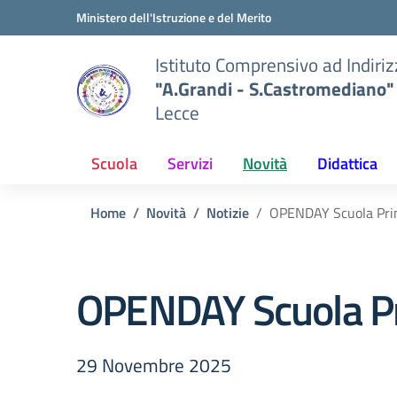
Vai ai contenuti
Vai al menu di navigazione
Vai al footer
Ministero dell'Istruzione e del Merito
Istituto Comprensivo ad Indiri
"A.Grandi - S.Castromediano"
Lecce
Scuola
Servizi
Novità
Didattica
Home
Novità
Notizie
OPENDAY Scuola Pri
OPENDAY Scuola P
29 Novembre 2025