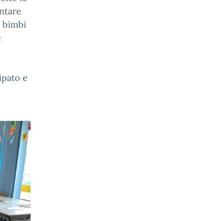
entare
i bimbi
e
ipato e