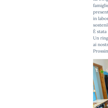
famigli
present
in labo
sosteni
È stata
Un ring
ai nost
Prossi