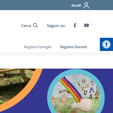
Accedi
Cerca
Seguici su:
Apr
Registro Famiglie
Registro Docenti