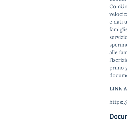
ComUnic
velociz
e dati 
famigli
servizi
sperime
alle fa
l’iscri
primo g
documen
LINK 
https:/
Docu