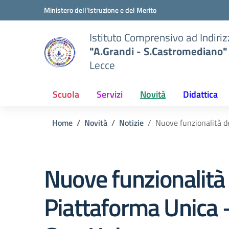
Vai ai contenuti
Vai al menu di navigazione
Vai al footer
Ministero dell'Istruzione e del Merito
Istituto Comprensivo ad Indiri
"A.Grandi - S.Castromediano"
Lecce
Scuola
Servizi
Novità
Didattica
Home
Novità
Notizie
Nuove funzionalità d
Nuove funzionalità 
Piattaforma Unica 