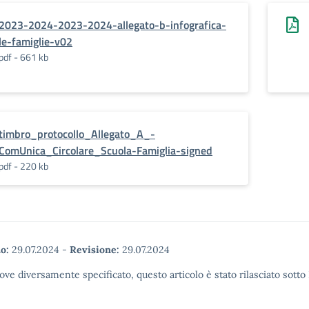
2023-2024-2023-2024-allegato-b-infografica-
le-famiglie-v02
pdf - 661 kb
timbro_protocollo_Allegato_A_-
ComUnica_Circolare_Scuola-Famiglia-signed
pdf - 220 kb
o:
29.07.2024
-
Revisione:
29.07.2024
ove diversamente specificato, questo articolo è stato rilasciato sott