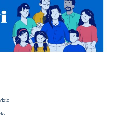
vizio
zio