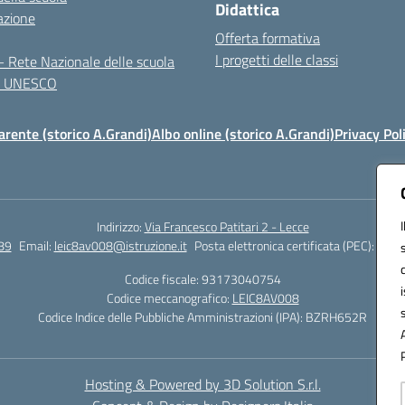
Didattica
azione
Offerta formativa
I progetti delle classi
 Rete Nazionale delle scuola
te UNESCO
rente (storico A.Grandi)
Albo online (storico A.Grandi)
Privacy Pol
Indirizzo:
Via Francesco Patitari 2 - Lecce
89
Email:
leic8av008@istruzione.it
Posta elettronica certificata (PEC):
leic8
Codice fiscale: 93173040754
Codice meccanografico:
LEIC8AV008
Codice Indice delle Pubbliche Amministrazioni (IPA): BZRH652R
Hosting & Powered by 3D Solution S.r.l.