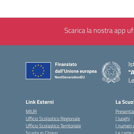
Scarica la nostra app uff
Is
"
L
— 
Link Esterni
La Scuo
MIUR
Presenta
Ufficio Scolastico Regionale
I luoghi
Ufficio Scolastico Territoriale
I numeri 
Scuola in Chiaro
Le carte 