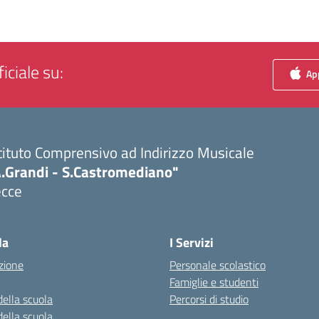
iciale su:
App
tituto Comprensivo ad Indirizzo Musicale
A.Grandi - S.Castromediano"
ecce
Visita la pagina iniziale della scuola
la
I Servizi
zione
Personale scolastico
Famiglie e studenti
della scuola
Percorsi di studio
della scuola