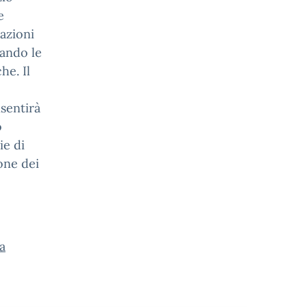
e
azioni
lando le
he. Il
sentirà
o
ie di
ione dei
a